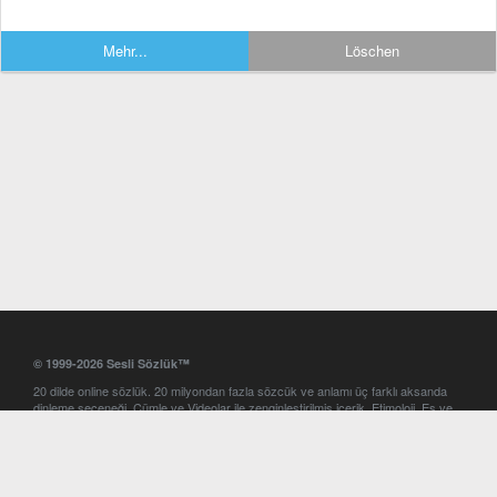
Mehr...
Löschen
© 1999-2026 Sesli Sözlük™
20 dilde online sözlük. 20 milyondan fazla sözcük ve anlamı üç farklı aksanda
dinleme seçeneği. Cümle ve Videolar ile zenginleştirilmiş içerik. Etimoloji, Eş ve
Zıt anlamlar, kelime okunuşları ve günün kelimesi. Yazım Türkçeleştirici ile hatalı
Türkçe metinleri düzeltme. iOS, Android ve Windows mobil platformlarda online
ve offline sözlük programları. Sesli Sözlük garantisinde Profesyonel çeviri
hizmetleri. İngilizce kelime haznenizi arttıracak kelime oyunları. Ayarlar
bölümünü kullarak çevirisini görmek istediğiniz sözlükleri seçme ve aynı