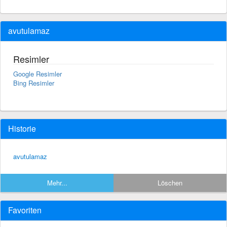
avutulamaz
Resimler
Google Resimler
Bing Resimler
Historie
avutulamaz
Mehr...
Löschen
Favoriten