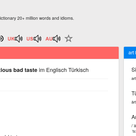
ictionary 20+ million words and idioms.
art
S
im Englisch Türkisch
tious bad taste
ar
T
är
A
/ˈ
ˈt