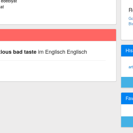
 edebiyat
at
R
Go
Bi
His
im Englisch Englisch
tious bad taste
ar
Fav