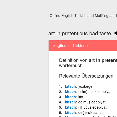
Online English Turkish and Multilingual D
art in pretentious bad taste
Englisch - Türkisch
Definition von
art in preten
wörterbuch
Relevante Übersetzungen
kitsch
yozbeğeni
kitsch
(isim) ucuz edebiyat
kitsch
kiç
kitsch
dolmuş edebiyatı
kitsch
{i}
ucuz edebiyat
kitsch
değersiz sanat