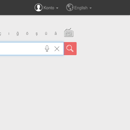
Konto
English
ç
ı
ğ
ö
ş
ü
â