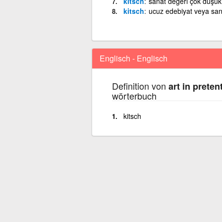
kitsch
sanat değeri çok düşük
kitsch
ucuz edebiyat veya san
Englisch - Englisch
Definition von
art in preten
wörterbuch
kitsch