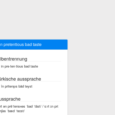
 in pretentious bad taste
ilbentrennung
t in pre·ten·tious bad taste
ürkische aussprache
t în pritenşıs bäd teyst
ussprache
ärt ən prēˈtensʜəs ˈbad ˈtāst/ /ˈɑːrt ɪn priː
ɛnʃəs ˈbæd ˈteɪst/