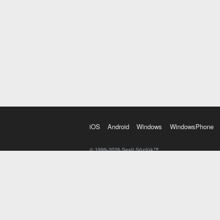
iOS
Android
Windows
WindowsPhone
© 1999-2026 Sesli Sözlük™
20 dilde online sözlük. 20 milyondan fazla sözcük ve anl
kelimesi. Yazım Türkçeleştirici ile hatalı Türkçe metinl
İngilizce kelime haznenizi arttıracak kelime oyunları. 
seslendirilişini otomatik dinlemek için ayarlardan isteğin