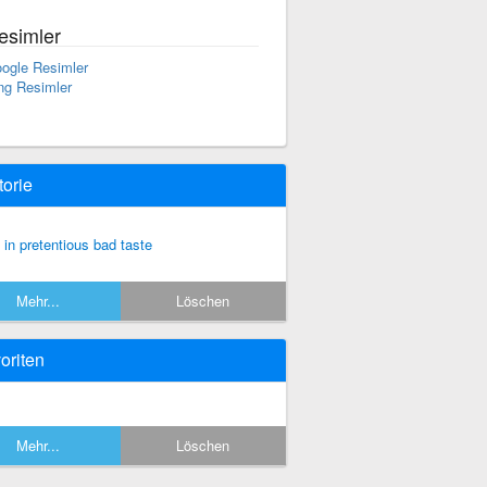
esimler
ogle Resimler
ng Resimler
torie
t in pretentious bad taste
Mehr...
Löschen
oriten
Mehr...
Löschen