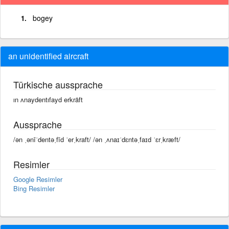
bogey
an unidentified aircraft
Türkische aussprache
ın ʌnaydentıfayd erkräft
Aussprache
/ən ˌənīˈdentəˌfīd ˈerˌkraft/ /ən ˌʌnaɪˈdɛntəˌfaɪd ˈɛrˌkræft/
Resimler
Google Resimler
Bing Resimler