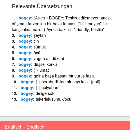
Relevante Übersetzungen
bogey
(Askeri)
BOGEY: Teşhis edilemeyen ancak
düşman farzedilen bir hava teması. ("bilinmeyen" ile
karıştırılmamalıdır) Ayrıca bakınız: "friendly; hostile"
bogey
şeytan
bogey
cin
bogey
sümük
bogey
öcü
bogey
vagon alt düzeni
bogey
düşsel korku
bogey
{i}
umacı
bogey
golfta başa baştan bir vuruş fazla
bogey
{i}
beraberlikten bir sayı fazla (golf)
bogey
{i}
gulyabani
bogey
deliğe sok
bogey
tekerlek/sümük/öcü
Englisch - Englisch