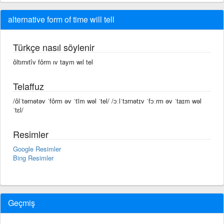
alternative form of time will tell
Türkçe nasıl söylenir
ôltırnıtîv fôrm ıv taym wıl tel
Telaffuz
/ôlˈtərnətəv ˈfôrm əv ˈtīm wəl ˈtel/ /ɔːlˈtɜrnətɪv ˈfɔːrm əv ˈtaɪm wəl
ˈtɛl/
Resimler
Google Resimler
Bing Resimler
Geçmiş