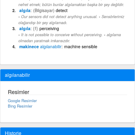
nefret etmek; bütün bunlar algılamaktan başka bir şey değildir.
algıla
(Bilgisayar)
detect
-
Our sensors did not detect anything unusual.
Sensörlerimiz
olağandışı bir şey algılamadı.
algıla
{f}
perceiving
-
It is not possible to conceive without perceiving.
algılama
olmadan yaratmak imkansızdır.
makinece
algılanabilir
machine sensible
algılanabilir
Resimler
Google Resimler
Bing Resimler
Historie