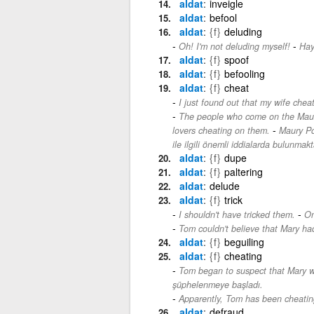
aldat
inveigle
aldat
befool
aldat
{f}
deluding
-
Oh! I'm not deluding myself!
Hay
aldat
{f}
spoof
aldat
{f}
befooling
aldat
{f}
cheat
I just found out that my wife che
The people who come on the Maury
-
lovers cheating on them.
Maury Pov
ile ilgili önemli iddialarda bulunmakt
aldat
{f}
dupe
aldat
{f}
paltering
aldat
delude
aldat
{f}
trick
-
I shouldn't have tricked them.
On
Tom couldn't believe that Mary had
aldat
{f}
beguiling
aldat
{f}
cheating
Tom began to suspect that Mary w
şüphelenmeye başladı.
Apparently, Tom has been cheating
aldat
defraud