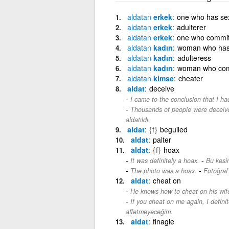
aldatan
erkek
one who has sex
aldatan
erkek
adulterer
aldatan
erkek
one who commit
aldatan
kadın
woman who has 
aldatan
kadın
adulteress
aldatan
kadın
woman who comm
aldatan
kimse
cheater
aldat
deceive
I came to the conclusion that I h
Thousands of people were deceive
aldatıldı.
aldat
{f}
beguiled
aldat
palter
aldat
{f}
hoax
-
It was definitely a hoax.
Bu kesin
-
The photo was a hoax.
Fotoğraf
aldat
cheat on
He knows how to cheat on his wif
If you cheat on me again, I definit
affetmeyeceğim.
aldat
finagle