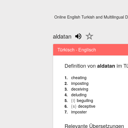
Online English Turkish and Multilingual D
aldatan
Türkisch - Englisch
Definition von
im Tü
aldatan
cheating
imposting
deceiving
deluding
{i}
beguiling
{s}
deceptive
imposter
Relevante Übersetzungen