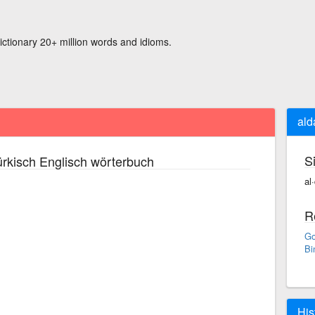
ictionary 20+ million words and idioms.
ald
S
rkisch Englisch wörterbuch
al
R
Go
Bi
His