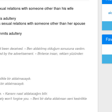
ual relations with someone other than his wife
al
s adultery
sexual relations with someone other than her spouse
its adultery
Fav
-
ad been deceived.
Ben aldatılmış olduğum sonucuna vardım.
-
d by the advertisement.
Binlerce insan, reklam yüzünden
likle bir aldatmacaydı.
 bir aldatmacaydı.
-
e.
Karısını nasıl aldatacağını bilir.
-
ely won't forgive you.
Beni bir daha aldatırsan seni kesinlikle