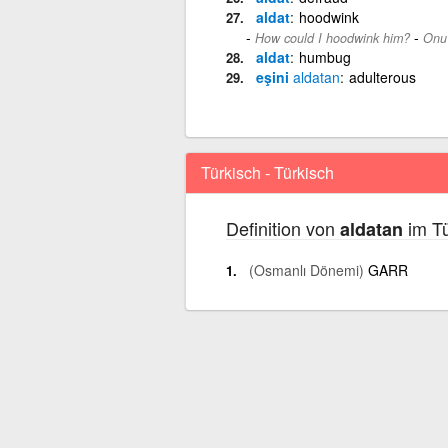
aldat
hoodwink
-
How could I hoodwink him?
Onu 
aldat
humbug
eşini
aldatan
adulterous
Türkisch - Türkisch
Definition von
im Tü
aldatan
(Osmanlı Dönemi)
GARR