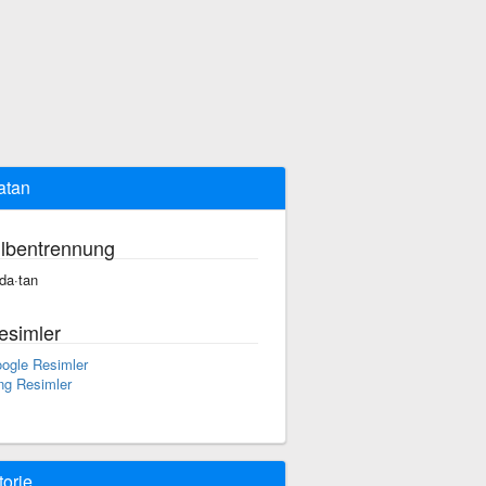
atan
ilbentrennung
·da·tan
esimler
ogle Resimler
ng Resimler
torie