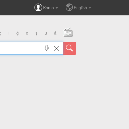
Konto
English
ç
ı
ğ
ö
ş
ü
â