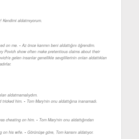
! Kendimi aldatmıyorum.
-
ated on me.
Az önce karımın beni aldattığını öğrendim.
 Povich show often make pretentious claims about their
ich'e gelen insanlar genellikle sevgililerinin onları aldattıkları
adırlar.
ları aldatmamalıydım.
-
 tricked him.
Tom Mary'nin onu aldattığına inanamadı.
-
as cheating on him.
Tom Mary'nin onu aldattığından
-
 on his wife.
Görünüşe göre, Tom karısını aldatıyor.