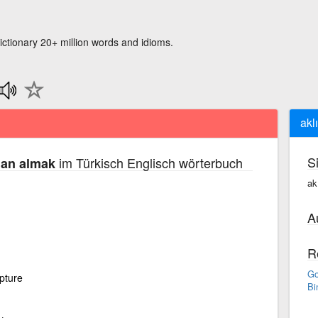
ictionary 20+ million words and idioms.
akl
S
im Türkisch Englisch wörterbuch
dan almak
ak
A
R
Go
apture
Bi