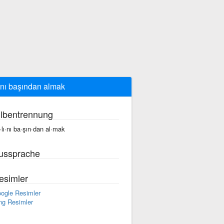
ını başından almak
ilbentrennung
·lı·nı ba·şın·dan al·mak
ussprache
esimler
ogle Resimler
ng Resimler