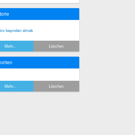
torie
lını başından almak
Mehr...
Löschen
oriten
Mehr...
Löschen