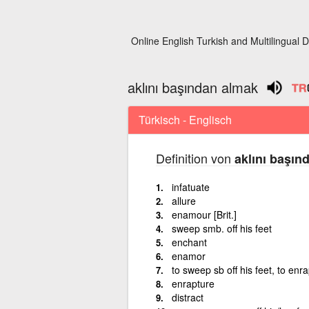
Online English Turkish and Multilingual D
aklını başından almak
Türkisch - Englisch
Definition von
aklını başın
infatuate
allure
enamour [Brit.]
sweep smb. off his feet
enchant
enamor
to sweep sb off his feet, to enr
enrapture
distract