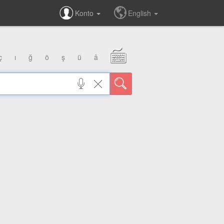
Konto
English
ç
ı
ğ
ö
ş
ü
â