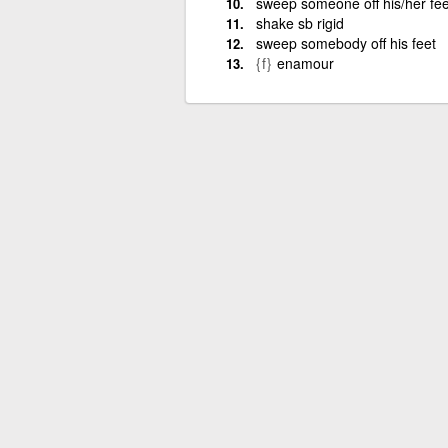
sweep someone off his/her fee
shake sb rigid
sweep somebody off his feet
{f}
enamour