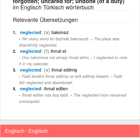
forgotten; uncared for; undone (of a duty)
im Englisch Türkisch wörterbuch
Relevante Übersetzungen
neglected
{s}
bakımsız
-
Yer utanç verici bir biçimde bakımsızdı.
The place was
shamefully neglected.
neglected
{f}
ihmal et
-
Onu takvimime not etmeyi ihmal ettim.
I neglected to note
it in my calendar.
neglected
{s}
ihmal edilmiş
-
Fadıl kendini ihmal edilmiş ve terk edilmiş hissetti.
Fadil
felt neglected and abandoned.
neglected
ihmal edilen
-
İhmal edilen oda boş kaldı.
The neglected room remained
unoccupied.
Englisch - Englisch