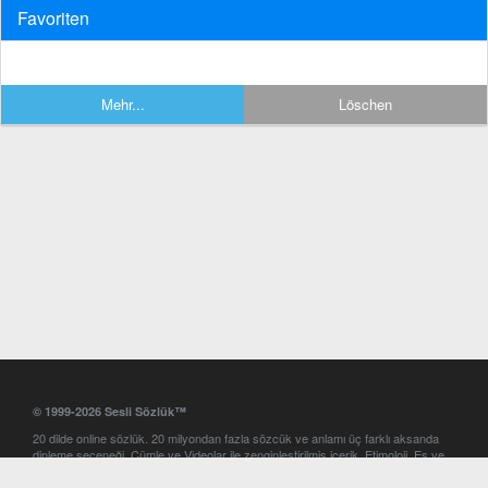
Favoriten
Mehr...
Löschen
© 1999-2026 Sesli Sözlük™
20 dilde online sözlük. 20 milyondan fazla sözcük ve anlamı üç farklı aksanda
dinleme seçeneği. Cümle ve Videolar ile zenginleştirilmiş içerik. Etimoloji, Eş ve
Zıt anlamlar, kelime okunuşları ve günün kelimesi. Yazım Türkçeleştirici ile hatalı
Türkçe metinleri düzeltme. iOS, Android ve Windows mobil platformlarda online