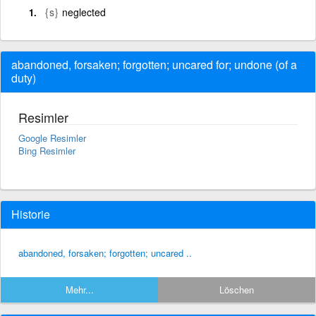
{s}
neglected
abandoned, forsaken; forgotten; uncared for; undone (of a
duty)
Resimler
Google Resimler
Bing Resimler
Historie
abandoned, forsaken; forgotten; uncared ..
Mehr...
Löschen