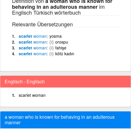
Definition von
a woman who is known for
im
behaving in an adulterous manner
Englisch Türkisch wörterbuch
Relevante Übersetzungen
scarlet
woman
yosma
scarlet
woman
{i}
orospu
scarlet
woman
{i}
fahişe
scarlet
woman
{i}
kötü kadın
Englisch - Englisch
scarlet woman
a woman who is known for behaving in an adulterous
manner