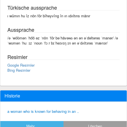
Türkische aussprache
ı wûmın hu îz nōn fôr bîheyvîng în ın ıdʌltırıs mänır
Aussprache
/ə ˈwo͝omən ˈho͞o əz ˈnōn ˈfôr bəˈhāvəɴɢ ən ən əˈdəltərəs ˈmanər/ /ə
ˈwʊmən ˈhuː ɪz ˈnoʊn ˈfɔːr bɪˈheɪvɪŋ ɪn ən əˈdʌltɜrəs ˈmænɜr/
Resimler
Google Resimler
Bing Resimler
Historie
a woman who is known for behaving in an ..
Mehr...
Löschen