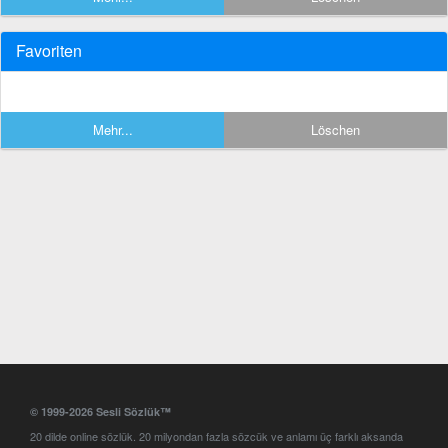
Favoriten
Mehr...
Löschen
© 1999-2026 Sesli Sözlük™
20 dilde online sözlük. 20 milyondan fazla sözcük ve anlamı üç farklı aksanda