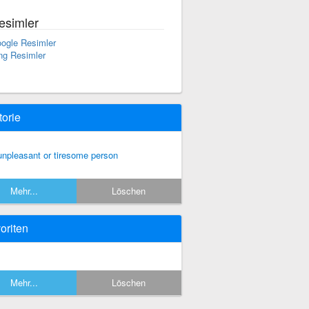
esimler
ogle Resimler
ng Resimler
torie
unpleasant or tiresome person
Mehr...
Löschen
oriten
Mehr...
Löschen