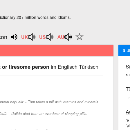
ictionary 20+ million words and idioms.
son
a u
S
im Englisch Türkisch
 or tiresome person
a 
T
ı ı
-
eral hapı alır.
Tom takes a pill with vitamins and minerals
A
-
öldü.
Dalida died from an overdose of sleeping pills.
/ə
ˈp