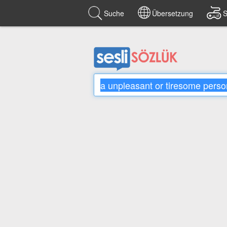
Suche
Übersetzung
S