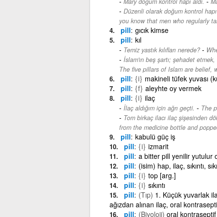
-
Mary doğum kontrol hapı aldı.
Ma
Düzenli olarak doğum kontrol hapı 
you know that men who regularly take
pill
gıcık kimse
pill
kıl
-
Temiz yastık kılıfları nerede?
Whe
İslam'ın beş şartı; şehadet etmek,
The five pillars of Islam are belief,
pill
{i}
makineli tüfek yuvası (k
pill
{f}
aleyhte oy vermek
pill
{i}
ilaç
-
İlaç aldığım için ağrı geçti.
The p
Tom birkaç ilacı ilaç şişesinden dök
from the medicine bottle and poppe
pill
kabulü güç iş
pill
{i}
izmarit
pill
a bitter pill yenilir yutulu
pill
(isim) hap, ilaç, sıkıntı, sı
pill
{i}
top [arg.]
pill
{i}
sıkıntı
pill
(Tıp)
1. Küçük yuvarlak il
ağızdan alınan ilaç, oral kontrasepti
pill
(Biyoloji)
oral kontraseptif