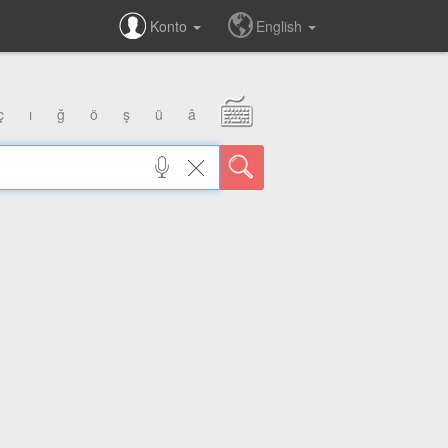
Konto
English
ç
ı
ğ
ö
ş
ü
â