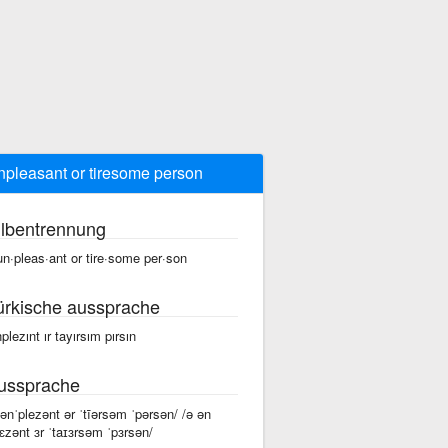
npleasant or tiresome person
ilbentrennung
un·pleas·ant or tire·some per·son
ürkische aussprache
nplezınt ır tayırsım pırsın
ussprache
 ənˈplezənt ər ˈtīərsəm ˈpərsən/ /ə ən
lɛzənt ɜr ˈtaɪɜrsəm ˈpɜrsən/