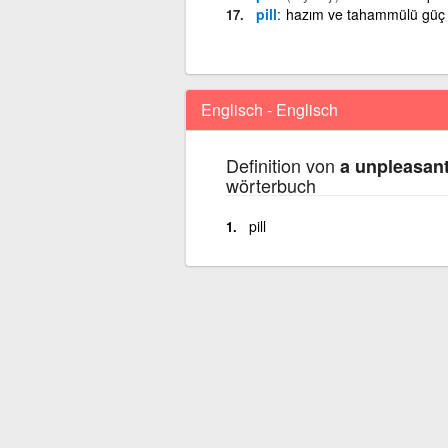
pill
hazım ve tahammülü güç 
Englisch - Englisch
Definition von
a unpleasant
wörterbuch
pill