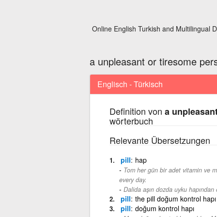
Online English Turkish and Multilingual D
a unpleasant or tiresome per
Englisch - Türkisch
Definition von
a unpleasant
wörterbuch
Relevante Übersetzungen
pill
hap
Tom her gün bir adet vitamin ve min
every day.
Dalida aşırı dozda uyku hapından 
pill
the pill doğum kontrol hapı
pill
doğum kontrol hapı