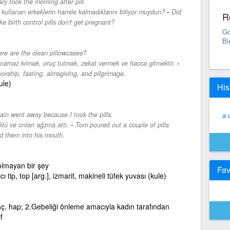
ry took the morning after pill.
-
kullanan erkeklerin hamile kalmadıklarını biliyor muydun?
Did
R
 birth control pills don't get pregnant?
Go
Bi
re are the clean pillowcases?
-
 namaz kılmak, oruç tutmak, zekat vermek ve hacca gitmektir.
 worship, fasting, almsgiving, and pilgrimage.
ule)
His
ain went away because I took the pills.
a 
-
tü ve onları ağzına attı.
Tom poured out a couple of pills
d them into his mouth.
r olmayan bir şey
Fav
kıcı tip, top [arg.], izmarit, makineli tüfek yuvası (kule)
aç, hap; 2.Gebeliği önleme amacıyla kadın tarafından
f