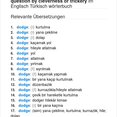
im
question by cleverness or trickery
Englisch Türkisch wörterbuch
Relevante Übersetzungen
dodge
{i}
kurtulma
dodge
{i}
yana çekilme
dodge
{i}
dolap
dodge
kaçamak yol
dodge
hileyle atlatmak
dodge
yol
dodge
atlatmak
dodge
yırtmak
dodge
{f}
sıyrılmak
dodge
{f}
kaçamak yapmak
dodge
bir yana kaçıp kurtulmak
dodge
düzenbazlık
dodge
{f}
kurnazlıkla/hileyle atlatmak
dodge
çevik bir hareketle kurtulma
dodge
dodger hilekâr kimse
dodge
{i}
bir yana kaçma
dodge
(isim) yana çekilme, kurtulma; kurnazlık; hile;
dolap