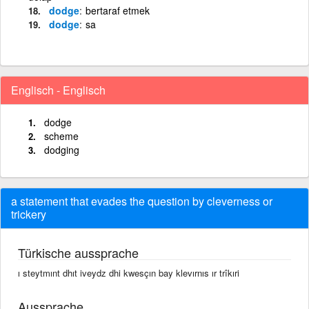
dodge
bertaraf etmek
dodge
sa
Englisch - Englisch
dodge
scheme
dodging
a statement that evades the question by cleverness or
trickery
Türkische aussprache
ı steytmınt dhıt iveydz dhi kwesçın bay klevırnıs ır trîkıri
Aussprache