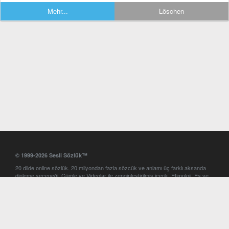
Mehr...
Löschen
© 1999-2026 Sesli Sözlük™
20 dilde online sözlük. 20 milyondan fazla sözcük ve anlamı üç farklı aksanda
dinleme seçeneği. Cümle ve Videolar ile zenginleştirilmiş içerik. Etimoloji, Eş ve
Zıt anlamlar, kelime okunuşları ve günün kelimesi. Yazım Türkçeleştirici ile hatalı
Türkçe metinleri düzeltme. iOS, Android ve Windows mobil platformlarda online
ve offline sözlük programları. Sesli Sözlük garantisinde Profesyonel çeviri
hizmetleri. İngilizce kelime haznenizi arttıracak kelime oyunları. Ayarlar
bölümünü kullarak çevirisini görmek istediğiniz sözlükleri seçme ve aynı
zamanda sözlüklerin gösterim sırasını ayarlama imkanı. Kelimelerin