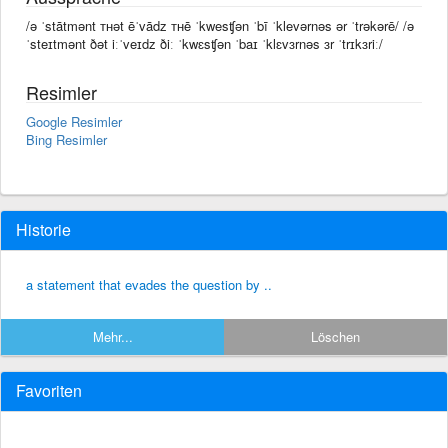
/ə ˈstātmənt ᴛʜət ēˈvādz ᴛʜē ˈkwesʧən ˈbī ˈklevərnəs ər ˈtrəkərē/ /ə
ˈsteɪtmənt ðət iːˈveɪdz ðiː ˈkwɛsʧən ˈbaɪ ˈklɛvɜrnəs ɜr ˈtrɪkɜriː/
Resimler
Google Resimler
Bing Resimler
Historie
a statement that evades the question by ..
Mehr...
Löschen
Favoriten