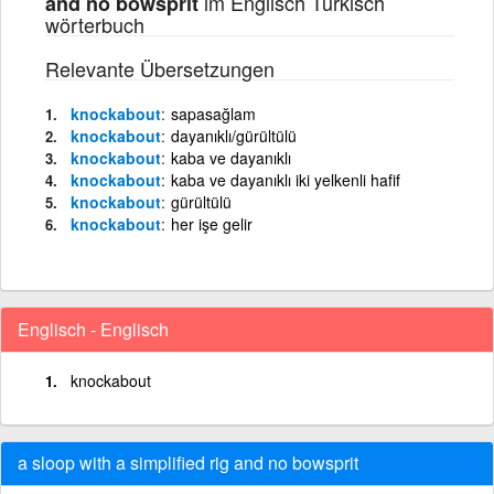
im Englisch Türkisch
and no bowsprit
wörterbuch
Relevante Übersetzungen
knockabout
sapasağlam
knockabout
dayanıklı/gürültülü
knockabout
kaba ve dayanıklı
knockabout
kaba ve dayanıklı iki yelkenli hafif
knockabout
gürültülü
knockabout
her işe gelir
Englisch - Englisch
knockabout
a sloop with a simplified rig and no bowsprit