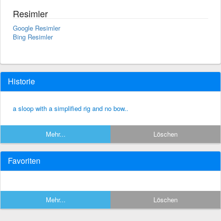
Resimler
Google Resimler
Bing Resimler
Historie
a sloop with a simplified rig and no bow..
Mehr...
Löschen
Favoriten
Mehr...
Löschen