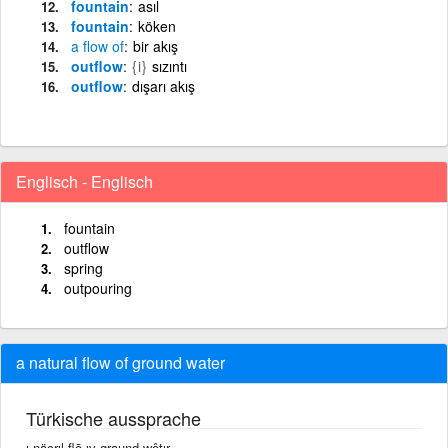
fountain
asıl
fountain
köken
a
flow
of
bir akış
outflow
{i}
sızıntı
outflow
dışarı akış
Englisch - Englisch
fountain
outflow
spring
outpouring
a natural flow of ground water
Türkische aussprache
ı näçrıl flō ıv graund wôtır