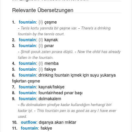
Relevante Übersetzungen
fountain
{i}
çeşme
-
Tenis kortu yanında bir çeşme var.
There's a drinking
fountain by the tennis court.
fountain
{i}
kaynak
fountain
{i}
pınar
-
Şimdi çocuk zaten pınara düştü.
Now the child has already
fallen in the fountain.
fountain
{i}
memba
fountain
{i}
fıskıye
fountain
drinking fountain içmek için suyu yukarıya
fışkırtan çeşme
fountain
kaynak/fıskiye
fountain
fountainhead pınar başı
fountain
dolmakalem
Bu dolmakalem şimdiye kadar kullandığım herhangi biri
-
kadar iyi.
This fountain pen is as good as any I have ever
used.
outflow
dışarıya akan miktar
fountain
fıskiye