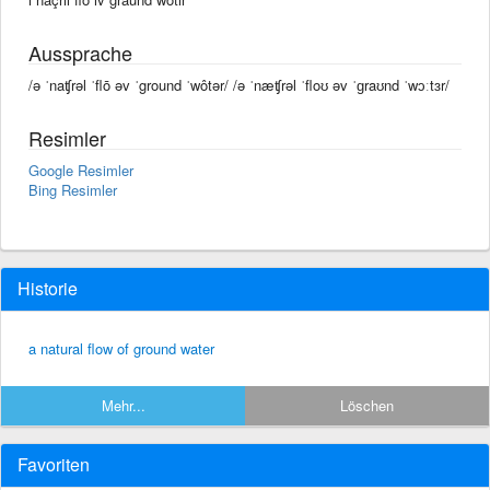
Aussprache
/ə ˈnaʧrəl ˈflō əv ˈground ˈwôtər/ /ə ˈnæʧrəl ˈfloʊ əv ˈɡraʊnd ˈwɔːtɜr/
Resimler
Google Resimler
Bing Resimler
Historie
a natural flow of ground water
Mehr...
Löschen
Favoriten