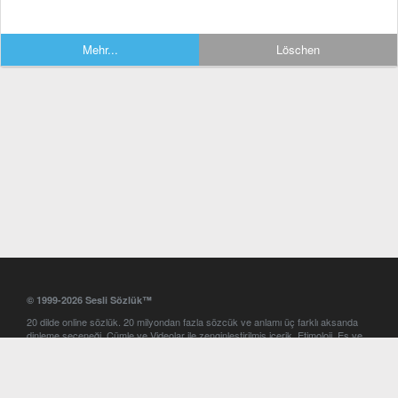
Mehr...
Löschen
© 1999-2026 Sesli Sözlük™
20 dilde online sözlük. 20 milyondan fazla sözcük ve anlamı üç farklı aksanda
dinleme seçeneği. Cümle ve Videolar ile zenginleştirilmiş içerik. Etimoloji, Eş ve
Zıt anlamlar, kelime okunuşları ve günün kelimesi. Yazım Türkçeleştirici ile hatalı
Türkçe metinleri düzeltme. iOS, Android ve Windows mobil platformlarda online
ve offline sözlük programları. Sesli Sözlük garantisinde Profesyonel çeviri
hizmetleri. İngilizce kelime haznenizi arttıracak kelime oyunları. Ayarlar