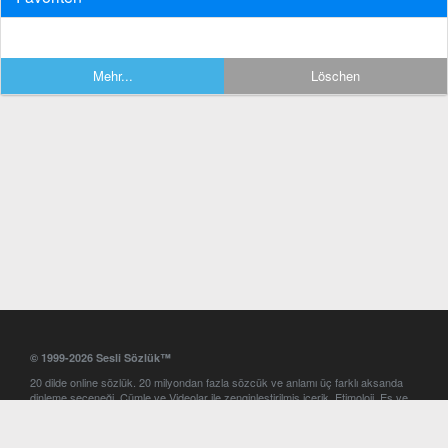
Mehr...
Löschen
© 1999-2026 Sesli Sözlük™
20 dilde online sözlük. 20 milyondan fazla sözcük ve anlamı üç farklı aksanda
dinleme seçeneği. Cümle ve Videolar ile zenginleştirilmiş içerik. Etimoloji, Eş ve
Zıt anlamlar, kelime okunuşları ve günün kelimesi. Yazım Türkçeleştirici ile hatalı
Türkçe metinleri düzeltme. iOS, Android ve Windows mobil platformlarda online
ve offline sözlük programları. Sesli Sözlük garantisinde Profesyonel çeviri