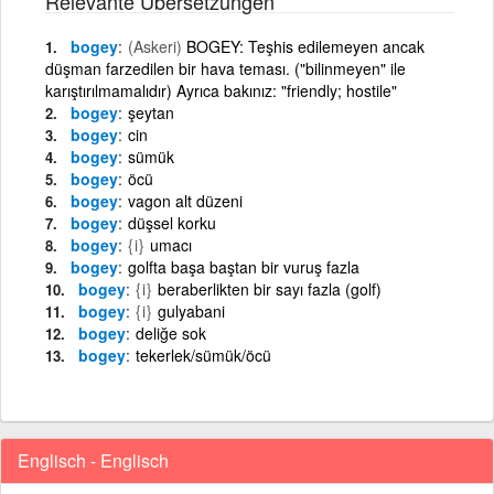
Relevante Übersetzungen
bogey
(Askeri)
BOGEY: Teşhis edilemeyen ancak
düşman farzedilen bir hava teması. ("bilinmeyen" ile
karıştırılmamalıdır) Ayrıca bakınız: "friendly; hostile"
bogey
şeytan
bogey
cin
bogey
sümük
bogey
öcü
bogey
vagon alt düzeni
bogey
düşsel korku
bogey
{i}
umacı
bogey
golfta başa baştan bir vuruş fazla
bogey
{i}
beraberlikten bir sayı fazla (golf)
bogey
{i}
gulyabani
bogey
deliğe sok
bogey
tekerlek/sümük/öcü
Englisch - Englisch