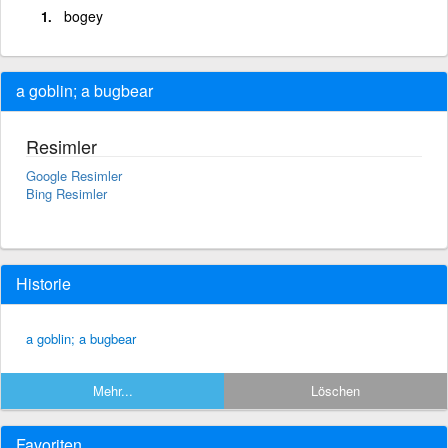
bogey
a goblin; a bugbear
Resimler
Google Resimler
Bing Resimler
Historie
a goblin; a bugbear
Mehr...
Löschen
Favoriten