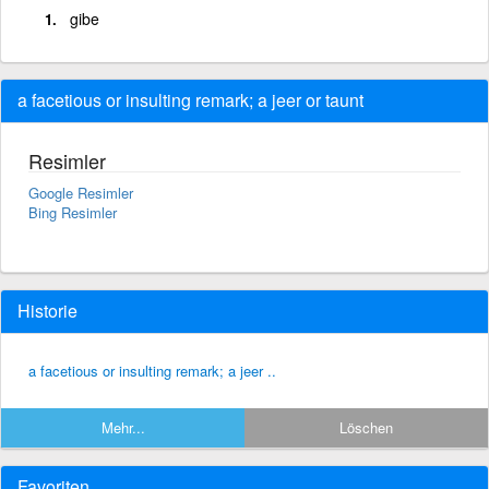
gibe
a facetious or insulting remark; a jeer or taunt
Resimler
Google Resimler
Bing Resimler
Historie
a facetious or insulting remark; a jeer ..
Mehr...
Löschen
Favoriten