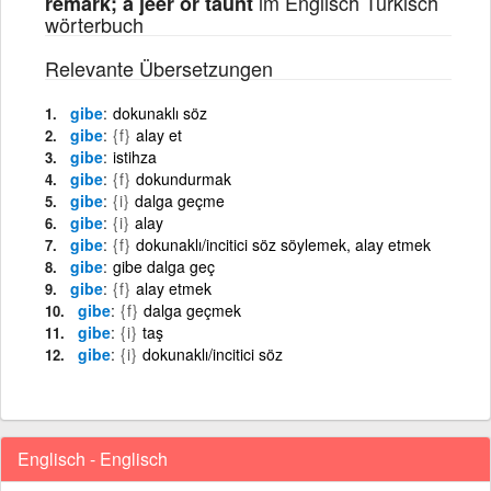
im Englisch Türkisch
remark; a jeer or taunt
wörterbuch
Relevante Übersetzungen
gibe
dokunaklı söz
gibe
{f}
alay et
gibe
istihza
gibe
{f}
dokundurmak
gibe
{i}
dalga geçme
gibe
{i}
alay
gibe
{f}
dokunaklı/incitici söz söylemek, alay etmek
gibe
gibe dalga geç
gibe
{f}
alay etmek
gibe
{f}
dalga geçmek
gibe
{i}
taş
gibe
{i}
dokunaklı/incitici söz
Englisch - Englisch