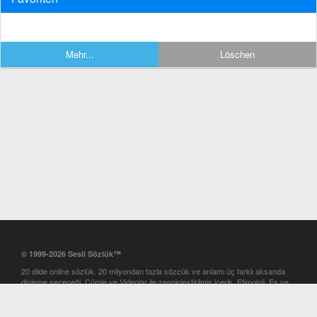
Mehr...
Löschen
© 1999-2026 Sesli Sözlük™
20 dilde online sözlük. 20 milyondan fazla sözcük ve anlamı üç farklı aksanda
dinleme seçeneği. Cümle ve Videolar ile zenginleştirilmiş içerik. Etimoloji, Eş ve
Zıt anlamlar, kelime okunuşları ve günün kelimesi. Yazım Türkçeleştirici ile hatalı
Türkçe metinleri düzeltme. iOS, Android ve Windows mobil platformlarda online
ve offline sözlük programları. Sesli Sözlük garantisinde Profesyonel çeviri