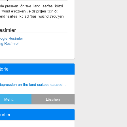
 dəˈpresʜən ˈôn ᴛʜē ˈland ˈsərfəs ˈkôzd
ī ˈwīnd əˈrōᴢʜən/ /ə dɪˈprɛʃən ˈɔːn ðiː
ænd ˈsɜrfəs ˈkɔːzd ˈbaɪ ˈwaɪnd ɪˈroʊʒən/
esimler
ogle Resimler
ng Resimler
torie
depression on the land surface caused ..
Mehr...
Löschen
oriten