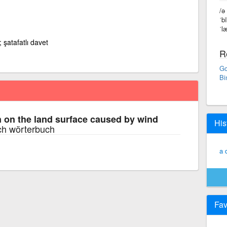
/ə
ˈb
ˈl
; şatafatlı davet
R
Go
Bi
 on the land surface caused by wind
His
ch wörterbuch
a 
Fav