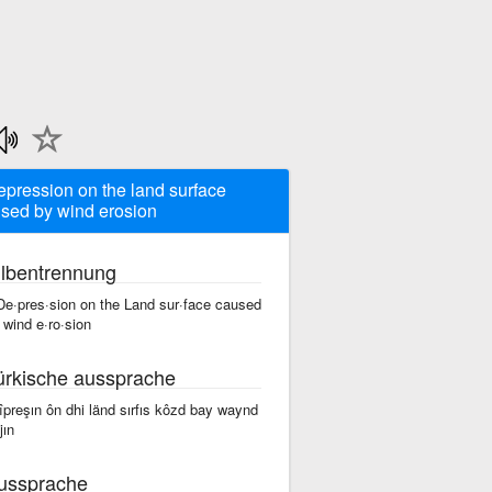
epression on the land surface
sed by wind erosion
ilbentrennung
De·pres·sion on the Land sur·face caused
 wind e·ro·sion
ürkische aussprache
dîpreşın ôn dhi länd sırfıs kôzd bay waynd
jın
ussprache