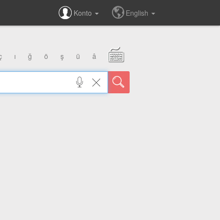
Konto
English
ç
ı
ğ
ö
ş
ü
â