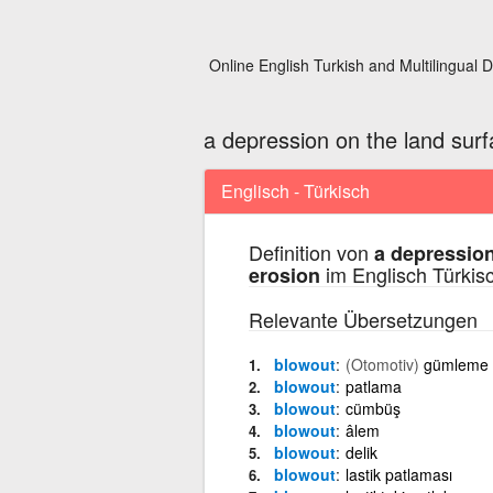
Online English Turkish and Multilingual D
a depression on the land sur
Englisch - Türkisch
Definition von
a depression
im Englisch Türkis
erosion
Relevante Übersetzungen
blowout
(Otomotiv)
gümleme
blowout
patlama
blowout
cümbüş
blowout
âlem
blowout
delik
blowout
lastik patlaması