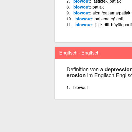
blowout
lastikteki patlak
blowout
patlak
blowout
alem/patlama/patlak
blowout
patlama eğlenti
blowout
{i}
k.dili. büyük parti
Englisch - Englisch
Definition von
a depression
im Englisch Englis
erosion
blowout