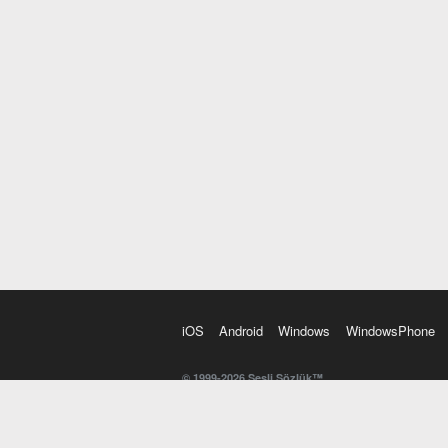
iOS
Android
Windows
WindowsPhone
© 1999-2026 Sesli Sözlük™
20 dilde online sözlük. 20 milyondan fazla sözcük ve anl
kelimesi. Yazım Türkçeleştirici ile hatalı Türkçe metinl
İngilizce kelime haznenizi arttıracak kelime oyunları. 
seslendirilişini otomatik dinlemek için ayarlardan isteğin