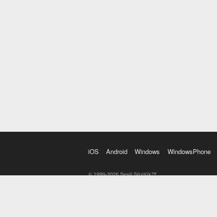
iOS
Android
Windows
WindowsPhone
© 1999-2026 Sesli Sözlük™
20 dilde online sözlük. 20 milyondan fazla sözcük ve anl
kelimesi. Yazım Türkçeleştirici ile hatalı Türkçe metinl
İngilizce kelime haznenizi arttıracak kelime oyunları. 
seslendirilişini otomatik dinlemek için ayarlardan isteğin