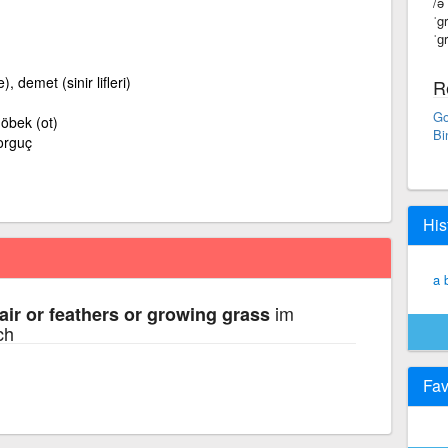
/ə
ˈg
ˈɡ
 demet (sinir lifleri)
R
Go
 öbek (ot)
Bi
orguç
His
a 
im
air or feathers or growing grass
ch
Fav