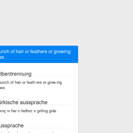
unch of hair or feathers or growing
ss
ilbentrennung
bunch of hair or feath·ers or grow·ing
ass
ürkische aussprache
bʌnç ıv her ır fedhırz ır grōîng gräs
ussprache