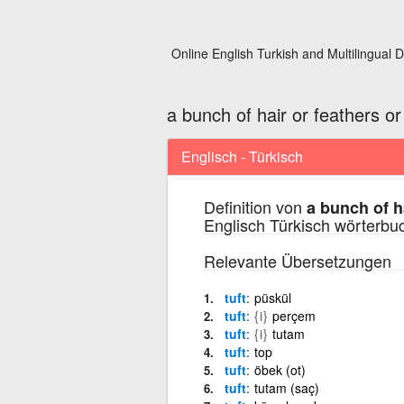
Online English Turkish and Multilingual D
a bunch of hair or feathers o
Englisch - Türkisch
Definition von
a bunch of h
Englisch Türkisch wörterbu
Relevante Übersetzungen
tuft
püskül
tuft
{i}
perçem
tuft
{i}
tutam
tuft
top
tuft
öbek (ot)
tuft
tutam (saç)