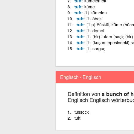
tuft
kümelemek
tuft
küme
tuft
{f}
kümelen
tuft
{i}
öbek
tuft
(Tıp)
Püskül, küme (hücre),
tuft
{i}
demet
tuft
{i}
(bir) tutam (saç); (bir)
tuft
{i}
(kuşun tepesindeki) s
tuft
{i}
sorguç
Englisch - Englisch
Definition von
a bunch of h
Englisch Englisch wörterbu
tussock
tuft