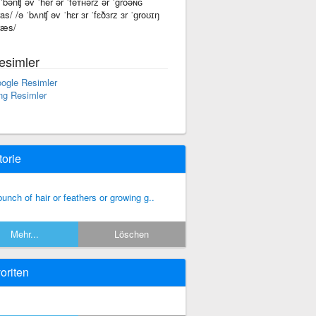
 ˈbənʧ əv ˈher ər ˈfeᴛʜərz ər ˈgrōəɴɢ
ras/ /ə ˈbʌnʧ əv ˈhɛr ɜr ˈfɛðɜrz ɜr ˈɡroʊɪŋ
ræs/
esimler
ogle Resimler
ng Resimler
torie
bunch of hair or feathers or growing g..
Mehr...
Löschen
oriten