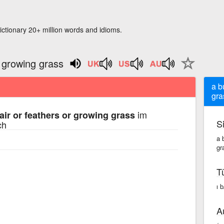
ictionary 20+ million words and idioms.
r growing grass
a b
gra
im
air or feathers or growing grass
S
ch
a 
gr
T
ı 
A