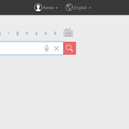
Konto
English
ç
ı
ğ
ö
ş
ü
â