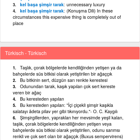
kel başa şimşir tarak
unnecessary luxury
kel başa şimşir tarak
(Konuşma Dili) In these
circumstances this expensive thing is completely out of
place
Türkisch - Türkisch
Taşlık, çorak bölgelerde kendiliğinden yetişen ya da
bahçelerde süs bitkisi olarak yetiştirilen bir ağaççık
Bu bitkinin sert, düzgün sarı renkte kerestesi
Odunundan tarak, kaşık yapılan çok sert kereste
veren bir ağaç
Bu keresteden yapılan
Bu keresteden yapılan: "İçi çiçekli şimşir kaşıkla
salatayı âdeta pilav yer gibi tıkınıyordu."- O. C. Kaygılı
Şimşirgillerden, yaprakları her mevsimde yeşil kalan,
taşlık, çorak bölgelerde kendiliğinden yetişen veya
bahçelerde süs bitkisi olarak yetiştirilen, odunu sarımsı
renkli ve çok sert olan bir ağaççık (Buxus sempervirens)