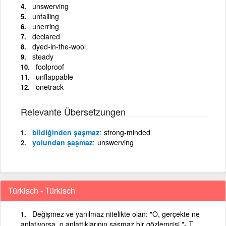
unswerving
unfailing
unerring
declared
dyed-in-the-wool
steady
foolproof
unflappable
onetrack
Relevante Übersetzungen
bildiğinden şaşmaz
strong-minded
yolundan şaşmaz
unswerving
Türkisch - Türkisch
Değişmez ve yanılmaz nitelikte olan: "O, gerçekte ne
anlatıyorsa, o anlattıklarının şaşmaz bir gözlemcisi."- T.