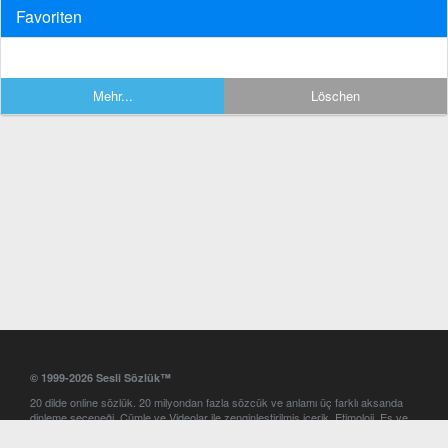
Favoriten
Mehr...
Löschen
© 1999-2026 Sesli Sözlük™
20 dilde online sözlük. 20 milyondan fazla sözcük ve anlamı üç farklı aksanda
dinleme seçeneği. Cümle ve Videolar ile zenginleştirilmiş içerik. Etimoloji, Eş ve
Zıt anlamlar, kelime okunuşları ve günün kelimesi. Yazım Türkçeleştirici ile hatalı
Türkçe metinleri düzeltme. iOS, Android ve Windows mobil platformlarda online