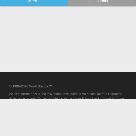
Mehr...
Löschen
© 1999-2026 Sesli Sözlük™
20 dilde online sözlük. 20 milyondan fazla sözcük ve anlamı üç farklı aksanda
dinleme seçeneği. Cümle ve Videolar ile zenginleştirilmiş içerik. Etimoloji, Eş ve
Zıt anlamlar, kelime okunuşları ve günün kelimesi. Yazım Türkçeleştirici ile hatalı
Türkçe metinleri düzeltme. iOS, Android ve Windows mobil platformlarda online
ve offline sözlük programları. Sesli Sözlük garantisinde Profesyonel çeviri
hizmetleri. İngilizce kelime haznenizi arttıracak kelime oyunları. Ayarlar
bölümünü kullarak çevirisini görmek istediğiniz sözlükleri seçme ve aynı
zamanda sözlüklerin gösterim sırasını ayarlama imkanı. Kelimelerin
seslendirilişini otomatik dinlemek için ayarlardan isteğiniz aksanı seçebilirsiniz.