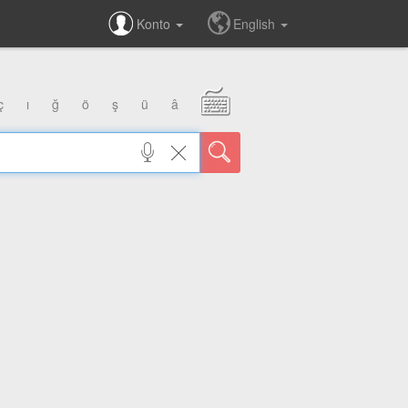
Konto
English
ç
ı
ğ
ö
ş
ü
â