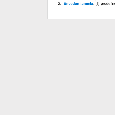
önceden tanımla
{f}
predefin