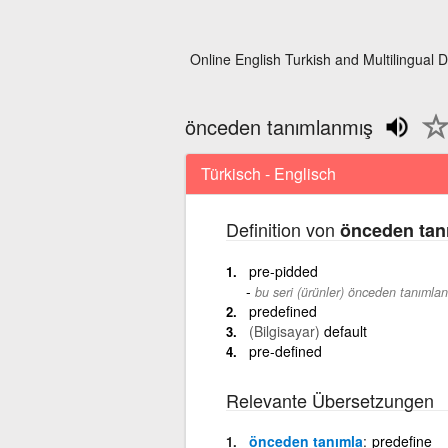
Online English Turkish and Multilingual D
önceden tanımlanmış
Türkisch - Englisch
Definition von
önceden tan
pre-pidded
bu seri (ürünler) önceden tanımlanm
predefined
(Bilgisayar)
default
pre-defined
Relevante Übersetzungen
önceden tanımla
predefine