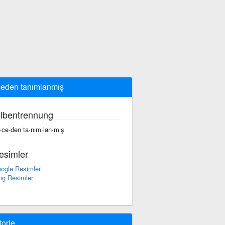
eden tanımlanmış
ilbentrennung
·ce·den ta·nım·lan·mış
esimler
ogle Resimler
ng Resimler
torie