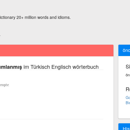
ictionary 20+ million words and idioms.
önc
S
im Türkisch Englisch wörterbuch
ımlanmış
ön
ıştır.
R
Go
Bi
His