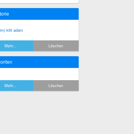
torie
sim) kilit adam
Mehr...
Löschen
oriten
Mehr...
Löschen