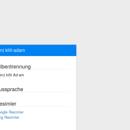
im) kilit adam
ilbentrennung
sim) kilit Ad·am
ussprache
esimler
ogle Resimler
ng Resimler