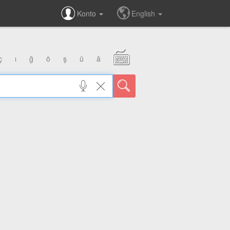
Konto
English
ç
ı
ğ
ö
ş
ü
â