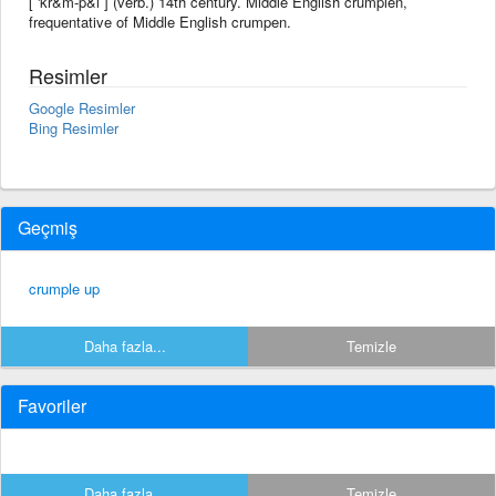
[ 'kr&m-p&l ] (verb.) 14th century. Middle English crumplen,
frequentative of Middle English crumpen.
Resimler
Google Resimler
Bing Resimler
Geçmiş
crumple up
Daha fazla...
Temizle
Favoriler
Daha fazla...
Temizle