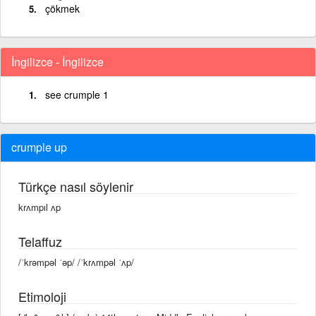
çökmek
İngilizce - İngilizce
see crumple 1
crumple up
Türkçe nasıl söylenir
krʌmpıl ʌp
Telaffuz
/ˈkrəmpəl ˈəp/ /ˈkrʌmpəl ˈʌp/
Etimoloji