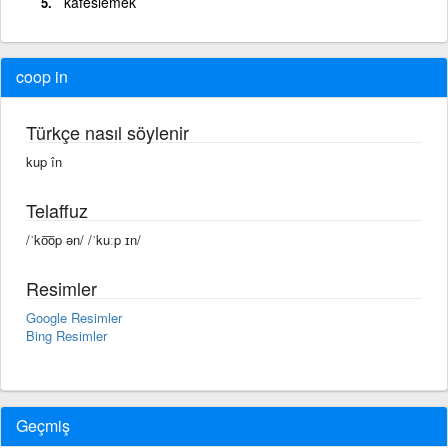
kafeslemek
coop in
Türkçe nasıl söylenir
kup în
Telaffuz
/ˈko͞op ən/ /ˈkuːp ɪn/
Resimler
Google Resimler
Bing Resimler
Geçmiş