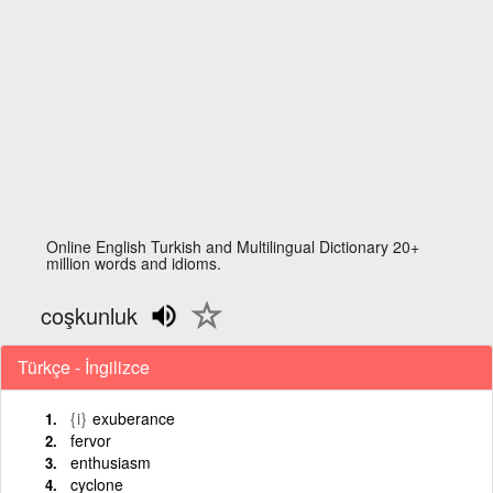
Online English Turkish and Multilingual Dictionary 20+
million words and idioms.
coşkunluk
Türkçe - İngilizce
{i}
exuberance
fervor
enthusiasm
cyclone