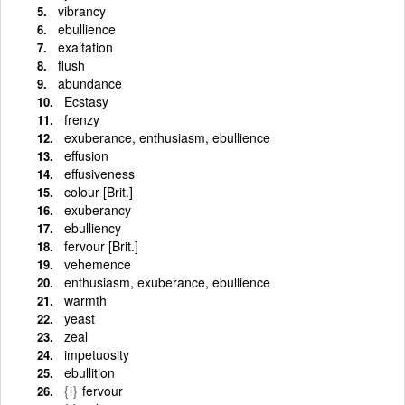
vibrancy
ebullience
exaltation
flush
abundance
Ecstasy
frenzy
exuberance, enthusiasm, ebullience
effusion
effusiveness
colour [Brit.]
exuberancy
ebulliency
fervour [Brit.]
vehemence
enthusiasm, exuberance, ebullience
warmth
yeast
zeal
impetuosity
ebullition
{i}
fervour