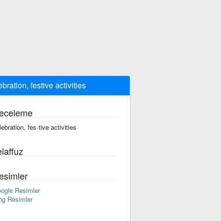
ebration, festive activities
eceleme
lebration, fes·tive activities
laffuz
esimler
ogle Resimler
ng Resimler