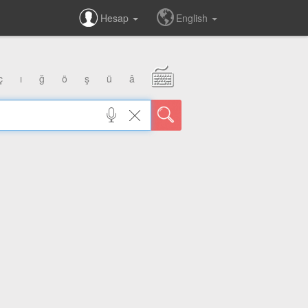
Hesap
English
ç
ı
ğ
ö
ş
ü
â