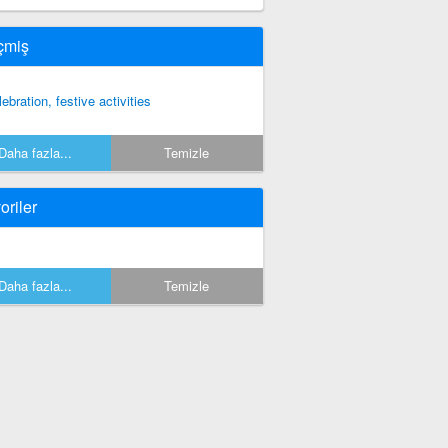
çmiş
lebration, festive activities
Daha fazla...
Temizle
oriler
Daha fazla...
Temizle