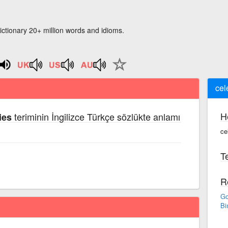
ictionary 20+ million words and idioms.
cel
H
teriminin İngilizce Türkçe sözlükte anlamı
ies
ce
Te
R
Go
Bi