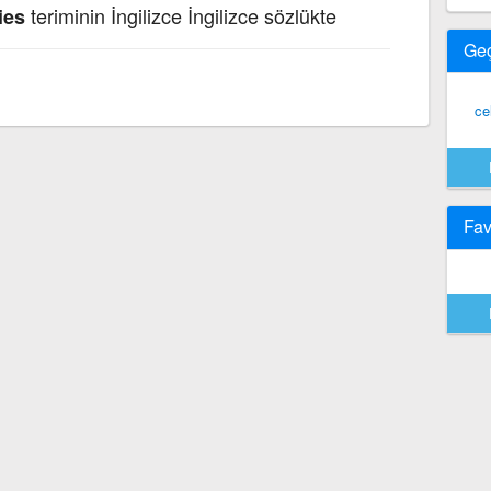
teriminin İngilizce İngilizce sözlükte
ies
Ge
ce
Fav