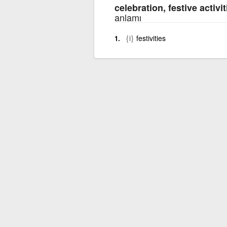
celebration, festive activit
anlamı
{i}
festivities