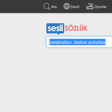
Ara
Çeviri
Oyunlar