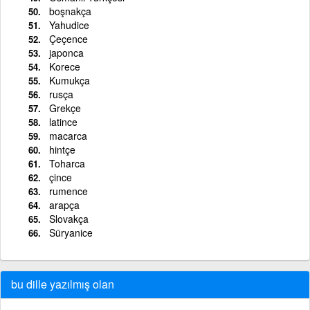
boşnakça
Yahudice
Çeçence
japonca
Korece
Kumukça
rusça
Grekçe
latince
macarca
hintçe
Toharca
çince
rumence
arapça
Slovakça
Süryanice
bu dille yazılmış olan