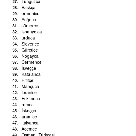
Tunguzca
Baskça
ermenice
Soğdca
sümerce
ispanyolca
urduca
Slovence
Gürcüce
Nogayca
Cermence
İsveççe
Katalanca
Hititçe
Mançuca
ibranice
Eskimoca
rumca
İskoçça
aramice
italyanca
Acemce
Osmanlı Türkçesi