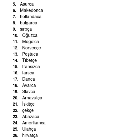
Asurca
Makedonca
hollandaca
bulgarca
sırpça
Oğuzca
Moğolca
Norveççe
Peştuca
Tibetçe
fransızca
farsça
Danca
Avarca
Slavca
Arnavutça
İskitçe
çekçe
Abazaca
Amerikanca
Ulahça
hırvatça