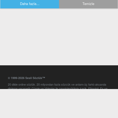
Daha fazla...
Temizle
© 1999-2026 Sesli Sözlük™
20 dilde online sözlük. 20 milyondan fazla sözcük ve anlamı üç farklı aksanda
dinleme seçeneği. Cümle ve Videolar ile zenginleştirilmiş içerik. Etimoloji, Eş ve
Zıt anlamlar, kelime okunuşları ve günün kelimesi. Yazım Türkçeleştirici ile hatalı
Türkçe metinleri düzeltme. iOS, Android ve Windows mobil platformlarda online
ve offline sözlük programları. Sesli Sözlük garantisinde Profesyonel çeviri
hizmetleri. İngilizce kelime haznenizi arttıracak kelime oyunları. Ayarlar
bölümünü kullarak çevirisini görmek istediğiniz sözlükleri seçme ve aynı
zamanda sözlüklerin gösterim sırasını ayarlama imkanı. Kelimelerin
seslendirilişini otomatik dinlemek için ayarlardan isteğiniz aksanı seçebilirsiniz.