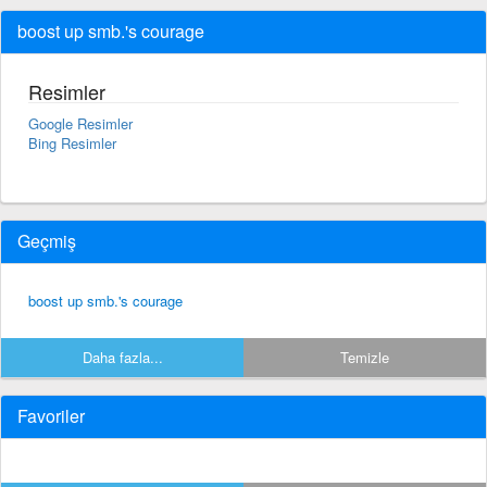
boost up smb.'s courage
Resimler
Google Resimler
Bing Resimler
Geçmiş
boost up smb.'s courage
Daha fazla...
Temizle
Favoriler