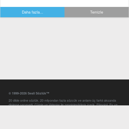
Daha fazla...
Temizle
© 1999-2026 Sesli Sözlük™
20 dilde online sözlük. 20 milyondan fazla sözcük ve anlamı üç farklı aksanda
dinleme seçeneği. Cümle ve Videolar ile zenginleştirilmiş içerik. Etimoloji, Eş ve
Zıt anlamlar, kelime okunuşları ve günün kelimesi. Yazım Türkçeleştirici ile hatalı
Türkçe metinleri düzeltme. iOS, Android ve Windows mobil platformlarda online
ve offline sözlük programları. Sesli Sözlük garantisinde Profesyonel çeviri
hizmetleri. İngilizce kelime haznenizi arttıracak kelime oyunları. Ayarlar
bölümünü kullarak çevirisini görmek istediğiniz sözlükleri seçme ve aynı