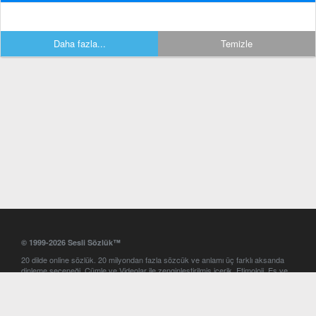
Daha fazla...
Temizle
© 1999-2026 Sesli Sözlük™
20 dilde online sözlük. 20 milyondan fazla sözcük ve anlamı üç farklı aksanda
dinleme seçeneği. Cümle ve Videolar ile zenginleştirilmiş içerik. Etimoloji, Eş ve
Zıt anlamlar, kelime okunuşları ve günün kelimesi. Yazım Türkçeleştirici ile hatalı
Türkçe metinleri düzeltme. iOS, Android ve Windows mobil platformlarda online
ve offline sözlük programları. Sesli Sözlük garantisinde Profesyonel çeviri
hizmetleri. İngilizce kelime haznenizi arttıracak kelime oyunları. Ayarlar