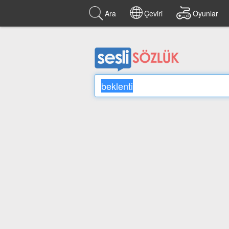
Ara
Çeviri
Oyunlar