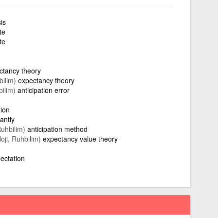
is
te
te
ctancy theory
bilim)
expectancy theory
bilim)
anticipation error
tion
antly
Ruhbilim)
anticipation method
loji, Ruhbilim)
expectancy value theory
pectation