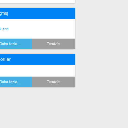
çmiş
klenti
Daha fazla...
Temizle
oriler
Daha fazla...
Temizle