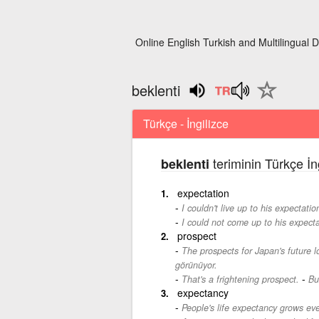
Online English Turkish and Multilingual D
beklenti
Türkçe - İngilizce
teriminin Türkçe İn
beklenti
expectation
I couldn't live up to his expectatio
I could not come up to his expecta
prospect
The prospects for Japan's future l
görünüyor.
-
That's a frightening prospect.
Bu
expectancy
People's life expectancy grows eve