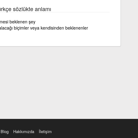
ürkçe sözlükte anlamı
mesi beklenen şey
 alacağı biçimler veya kendisinden beklenenler
Blog
Hakkımızda
İletişim