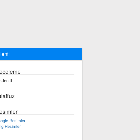
lenti
eceleme
k·len·ti
laffuz
esimler
ogle Resimler
ng Resimler