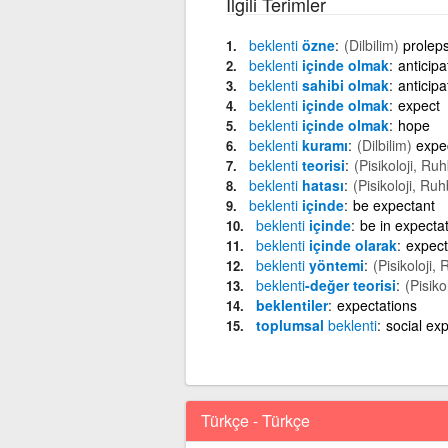
İlgili Terimler
beklenti
özne
(Dilbilim)
proleps
beklenti
içinde olmak
anticipa
beklenti
sahibi olmak
anticipa
beklenti
içinde olmak
expect
beklenti
içinde olmak
hope
beklenti
kuramı
(Dilbilim)
expe
beklenti
teorisi
(Pisikoloji, Ruh
beklenti
hatası
(Pisikoloji, Ruh
beklenti
içinde
be expectant
beklenti
içinde
be in expecta
beklenti
içinde olarak
expect
beklenti
yöntemi
(Pisikoloji, 
beklenti
-değer teorisi
(Pisiko
beklentiler
expectations
toplumsal
beklenti
social ex
Türkçe - Türkçe