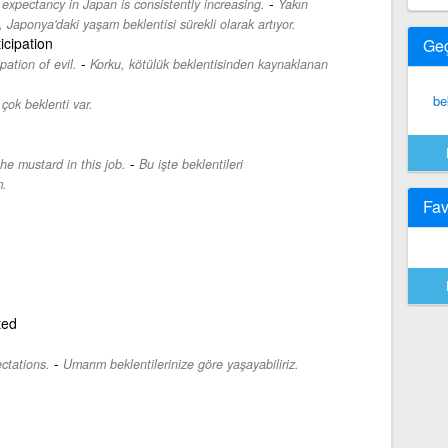
-
 expectancy in Japan is consistently increasing.
Yakın
Japonya'daki yaşam beklentisi sürekli olarak artıyor.
icipation
Ge
-
pation of evil.
Korku, kötülük beklentisinden kaynaklanan
be
çok beklenti var.
-
the mustard in this job.
Bu işte beklentileri
m.
Fav
ted
-
ctations.
Umarım beklentilerinize göre yaşayabiliriz.