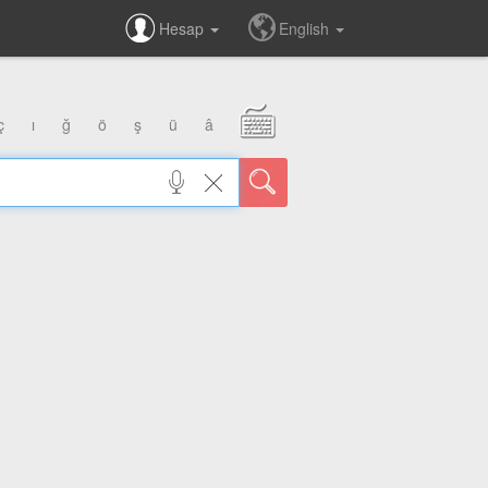
Hesap
English
ç
ı
ğ
ö
ş
ü
â