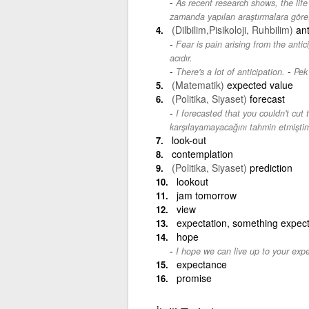
As recent research shows, the life
zamanda yapılan araştırmalara göre, 
(Dilbilim,Pisikoloji, Ruhbilim)
ant
Fear is pain arising from the antici
acıdır.
-
There's a lot of anticipation.
Pek 
(Matematik)
expected value
(Politika, Siyaset)
forecast
I forecasted that you couldn't cut 
karşılayamayacağını tahmin etmişti
look-out
contemplation
(Politika, Siyaset)
prediction
lookout
jam tomorrow
view
expectation, something expec
hope
I hope we can live up to your expe
expectance
promise