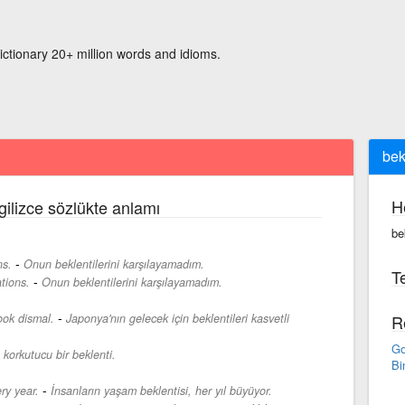
ictionary 20+ million words and idioms.
bek
H
gilizce sözlükte anlamı
be
-
ns.
Onun beklentilerini karşılayamadım.
Te
-
tions.
Onun beklentilerini karşılayamadım.
-
ook dismal.
Japonya'nın gelecek için beklentileri kasvetli
R
Go
 korkutucu bir beklenti.
Bi
-
ry year.
İnsanların yaşam beklentisi, her yıl büyüyor.