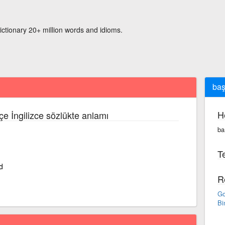
ictionary 20+ million words and idioms.
baş
H
çe İngilizce sözlükte anlamı
ba
Te
d
R
Go
Bi