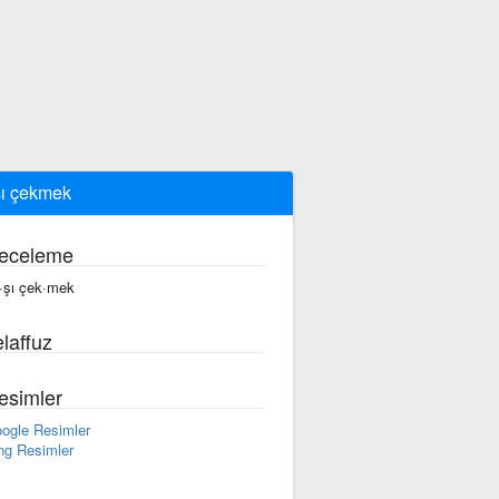
ı çekmek
eceleme
·şı çek·mek
laffuz
esimler
ogle Resimler
ng Resimler