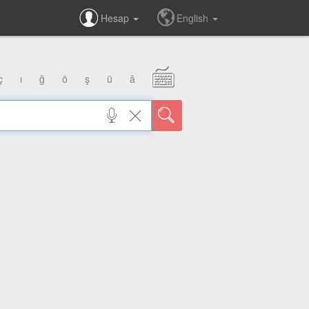
Hesap
English
ç
ı
ğ
ö
ş
ü
â