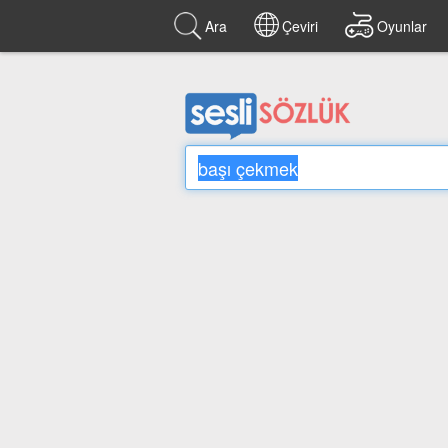
Ara
Çeviri
Oyunlar