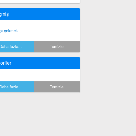
çmiş
şı çekmek
Daha fazla...
Temizle
oriler
Daha fazla...
Temizle