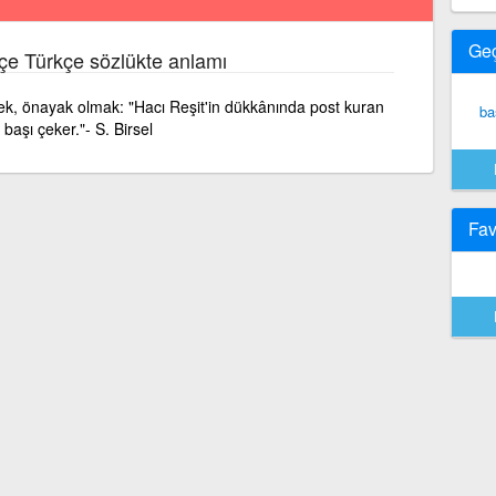
Ge
çe Türkçe sözlükte anlamı
k, önayak olmak: "Hacı Reşit'in dükkânında post kuran
ba
başı çeker."- S. Birsel
Fav