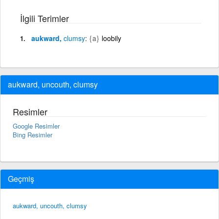
İlgili Terimler
aukward,
clumsy
{a}
loobily
aukward, uncouth, clumsy
Resimler
Google Resimler
Bing Resimler
Geçmiş
aukward, uncouth, clumsy