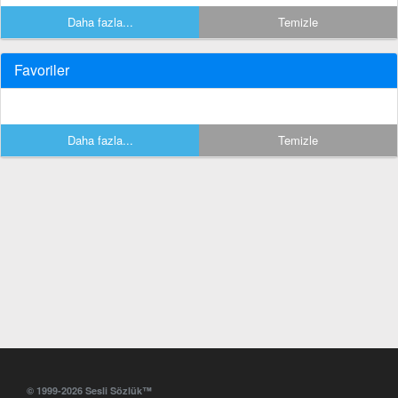
Daha fazla...
Temizle
Favoriler
Daha fazla...
Temizle
© 1999-2026 Sesli Sözlük™