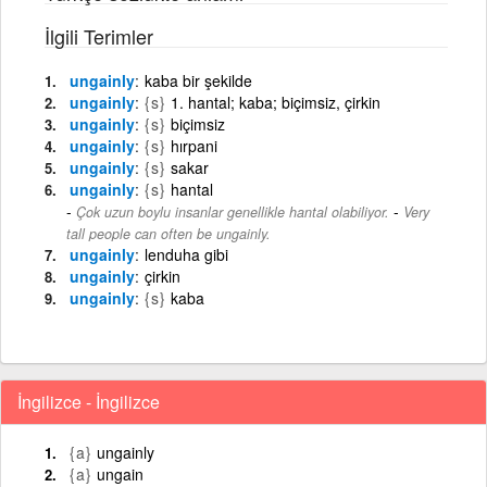
İlgili Terimler
ungainly
kaba bir şekilde
ungainly
{s}
1. hantal; kaba; biçimsiz, çirkin
ungainly
{s}
biçimsiz
ungainly
{s}
hırpani
ungainly
{s}
sakar
ungainly
{s}
hantal
-
Çok uzun boylu insanlar genellikle hantal olabiliyor.
Very
tall people can often be ungainly.
ungainly
lenduha gibi
ungainly
çirkin
ungainly
{s}
kaba
İngilizce - İngilizce
{a}
ungainly
{a}
ungain