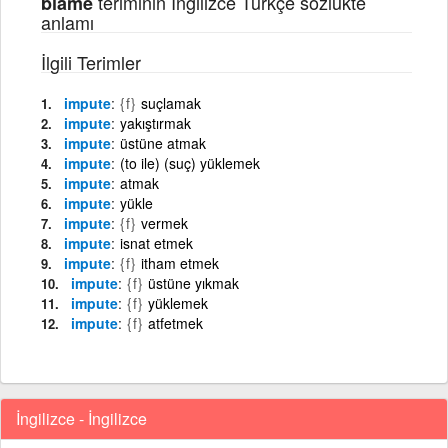
teriminin İngilizce Türkçe sözlükte
blame
anlamı
İlgili Terimler
impute
{f}
suçlamak
impute
yakıştırmak
impute
üstüne atmak
impute
(to ile) (suç) yüklemek
impute
atmak
impute
yükle
impute
{f}
vermek
impute
isnat etmek
impute
{f}
itham etmek
impute
{f}
üstüne yıkmak
impute
{f}
yüklemek
impute
{f}
atfetmek
İngilizce - İngilizce