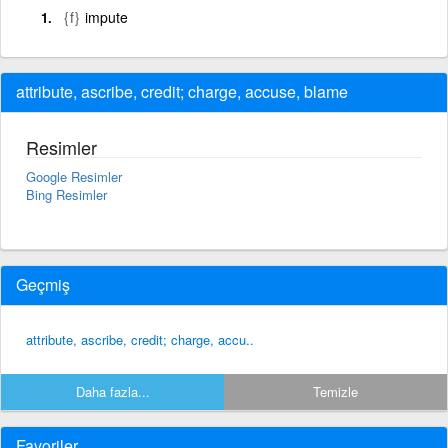
{f}
impute
attribute, ascribe, credit; charge, accuse, blame
Resimler
Google Resimler
Bing Resimler
Geçmiş
attribute, ascribe, credit; charge, accu..
Daha fazla...
Temizle
Favoriler