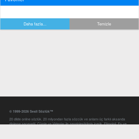
Daha fazla...
Temizle
© 1999-2026 Sesli Sözlük™
20 dilde online sözlük. 20 milyondan fazla sözcük ve anlamı üç farklı aksanda
dinleme seçeneği. Cümle ve Videolar ile zenginleştirilmiş içerik. Etimoloji, Eş ve
Zıt anlamlar, kelime okunuşları ve günün kelimesi. Yazım Türkçeleştirici ile hatalı
Türkçe metinleri düzeltme. iOS, Android ve Windows mobil platformlarda online
ve offline sözlük programları. Sesli Sözlük garantisinde Profesyonel çeviri