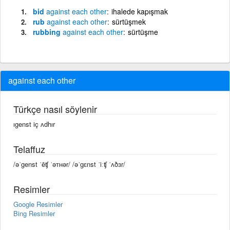
bid
against
each
other
ihalede kapışmak
rub
against
each
other
sürtüşmek
rubbing
against
each
other
sürtüşme
against each other
Türkçe nasıl söylenir
ıgenst iç ʌdhır
Telaffuz
/əˈgenst ˈēʧ ˈəᴛʜər/ /əˈɡɛnst ˈiːʧ ˈʌðɜr/
Resimler
Google Resimler
Bing Resimler