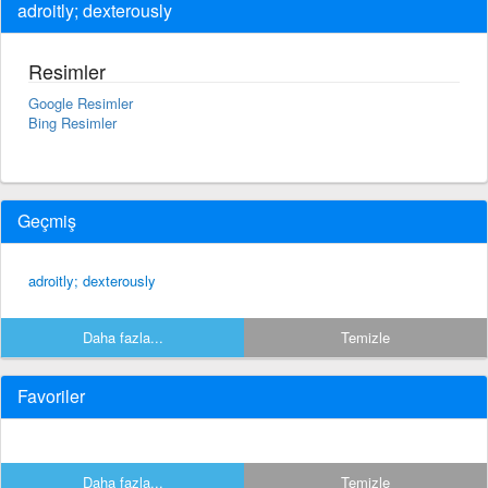
adroitly; dexterously
Resimler
Google Resimler
Bing Resimler
Geçmiş
adroitly; dexterously
Daha fazla...
Temizle
Favoriler
Daha fazla...
Temizle