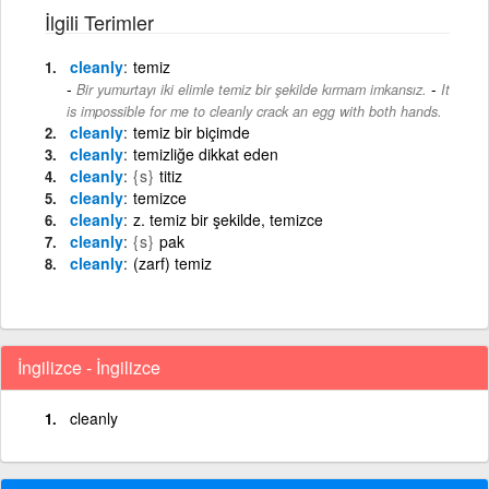
İlgili Terimler
cleanly
temiz
-
Bir yumurtayı iki elimle temiz bir şekilde kırmam imkansız.
It
is impossible for me to cleanly crack an egg with both hands.
cleanly
temiz bir biçimde
cleanly
temizliğe dikkat eden
cleanly
{s}
titiz
cleanly
temizce
cleanly
z. temiz bir şekilde, temizce
cleanly
{s}
pak
cleanly
(zarf) temiz
İngilizce - İngilizce
cleanly