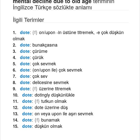
teriminin
mental decline due to old age
İngilizce Türkçe sözlükte anlamı
İlgili Terimler
dote
{f}
on/upon -in üstüne titremek, -e çok düşkün
olmak
dote
bunakçasına
dote
çürüme
dote
çürük
dote
çok sevmek
dote
(on/upon ile) çok sevmek
dote
çok sev
dote
delicesine sevmek
dote
{f}
üzerine titremek
dote
dotingly düşkünlükle
dote
{f}
tutkun olmak
dote
dote üzerine düş
dote
on veya upon ile aşırı sevmek
dote
{f}
bunamak
dote
düşkün olmak