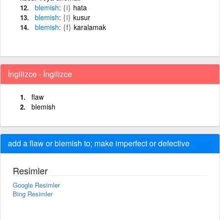
blemish
{i}
hata
blemish
{i}
kusur
blemish
{f}
karalamak
İngilizce - İngilizce
flaw
blemish
add a flaw or blemish to; make imperfect or defective
Resimler
Google Resimler
Bing Resimler