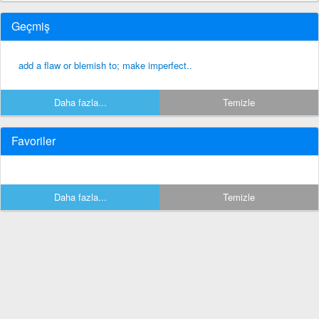
Geçmiş
add a flaw or blemish to; make imperfect..
Daha fazla...
Temizle
Favoriler
Daha fazla...
Temizle