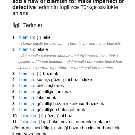
add a flaw or blemish to; make imperfect or
teriminin İngilizce Türkçe sözlükte
defective
anlamı
İlgili Terimler
blemish
{i}
leke
-
Henüz küçük bir leke var.
There is yet one minor blemish.
blemish
lekele
Salmonella salgınları ıspanak ithalatçılarının temiz fabrika
-
çalıştırma itibarını lekeledi.
Salmonella outbreaks blemished
spinach importers' reputation for running clean factories.
blemish
{f}
bozmak
blemish
kusur,v.güzelliğini boz: n.leke
blemish
çirkinleştirmek
blemish
güzelliğini bozmak
blemish
lekelemek
blemish
güzelliği bozan leke/kusur/bozukluk
blemish
güzelliğine halel getirmek
blemish
{f}
güzelliğini boz
blemish
(Tıp)
Leke, çevresine oranla renk farkı
gösteren sınırlı bölge, estetiği bozan bu cins herhangi bir
kusur veya anomali