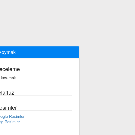
 koymak
eceleme
 koy·mak
laffuz
esimler
ogle Resimler
ng Resimler