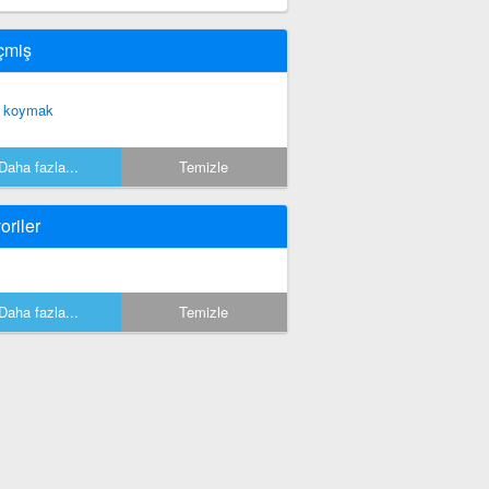
çmiş
 koymak
Daha fazla...
Temizle
oriler
Daha fazla...
Temizle