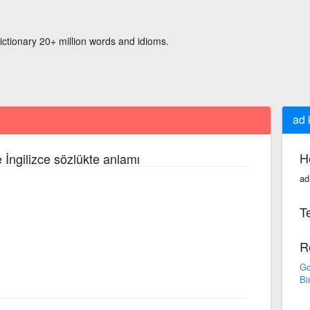
ictionary 20+ million words and idioms.
ad
H
 İngilizce sözlükte anlamı
ad
Te
R
Go
Bi