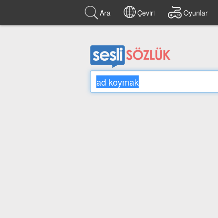
Ara
Çeviri
Oyunlar