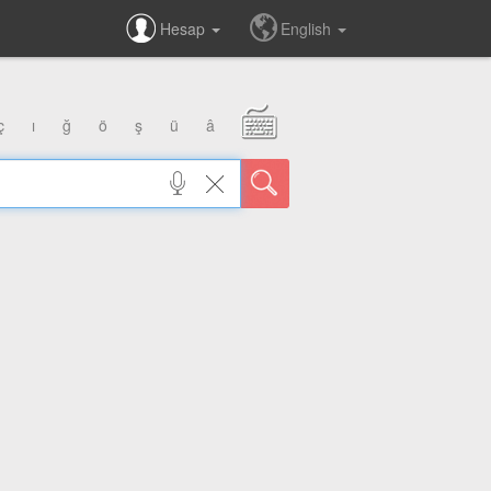
Hesap
English
ç
ı
ğ
ö
ş
ü
â