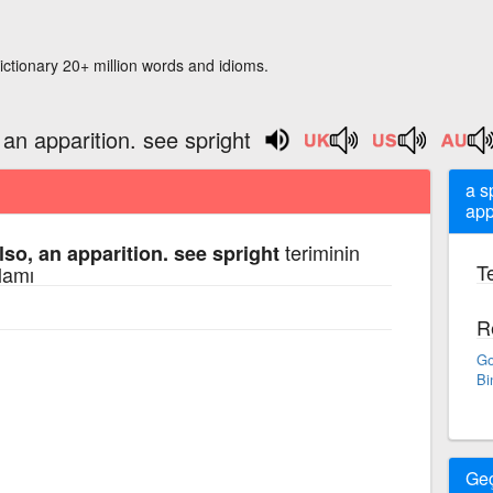
ictionary 20+ million words and idioms.
, an apparition. see spright
a s
app
teriminin
also, an apparition. see spright
Te
lamı
R
Go
Bi
Ge