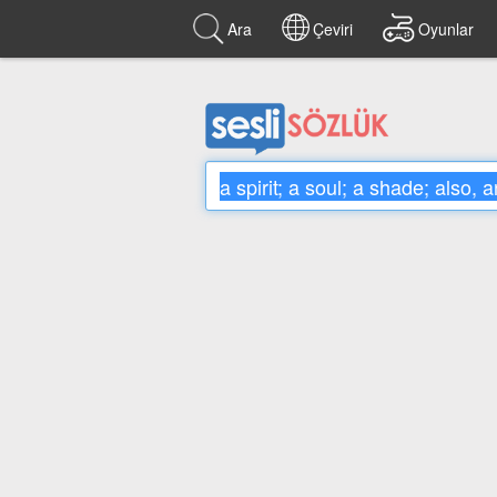
Ara
Çeviri
Oyunlar