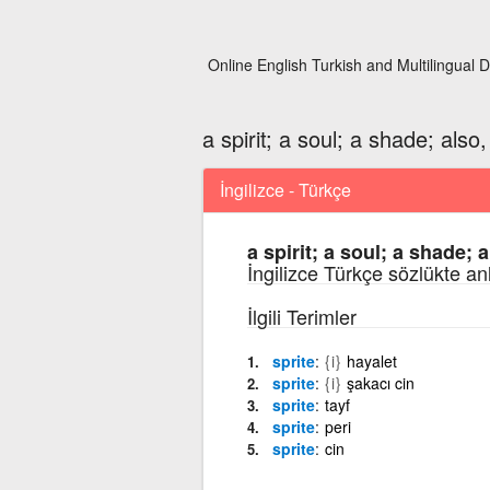
Online English Turkish and Multilingual D
a spirit; a soul; a shade; also
İngilizce - Türkçe
a spirit; a soul; a shade; 
İngilizce Türkçe sözlükte an
İlgili Terimler
sprite
{i}
hayalet
sprite
{i}
şakacı cin
sprite
tayf
sprite
peri
sprite
cin