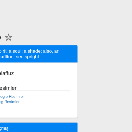
pirit; a soul; a shade; also, an
arition. see spright
laffuz
esimler
ogle Resimler
ng Resimler
çmiş