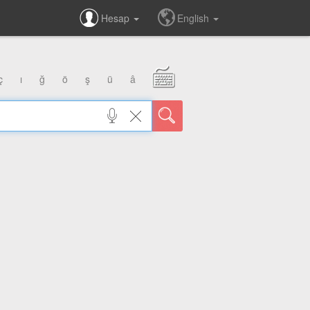
Hesap
English
ç
ı
ğ
ö
ş
ü
â