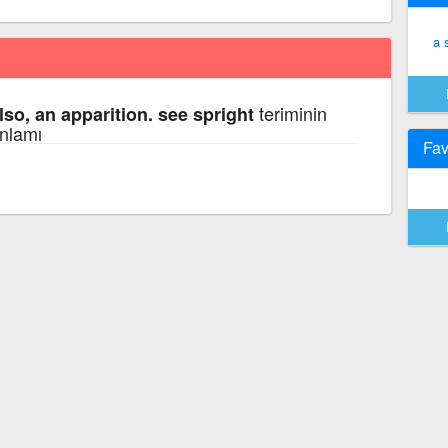
a 
teriminin
also, an apparition. see spright
anlamı
Fav