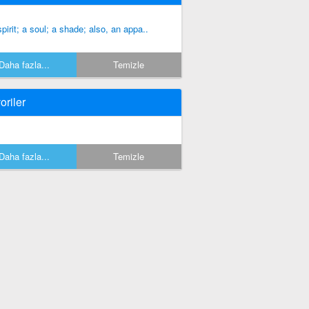
spirit; a soul; a shade; also, an appa..
Daha fazla...
Temizle
oriler
Daha fazla...
Temizle