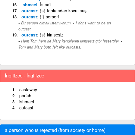
ishmael
İsmail
outcast
{s}
toplumdan kovulmuş
outcast
{i}
serseri
-
Bir serseri olmak istemiyorum.
I don't want to be an
outcast.
outcast
{s}
kimsesiz
-
Hem Tom hem de Mary kendilerini kimsesiz gibi hissettiler.
Tom and Mary both felt like outcasts.
İngilizce - İngilizce
castaway
pariah
ishmael
outcast
a person who is rejected (from society or home)