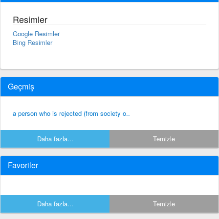
Resimler
Google Resimler
Bing Resimler
Geçmiş
a person who is rejected (from society o..
Daha fazla...
Temizle
Favoriler
Daha fazla...
Temizle