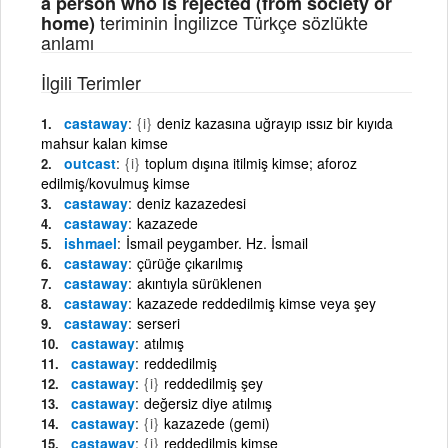
a person who is rejected (from society or
teriminin İngilizce Türkçe sözlükte
home)
anlamı
İlgili Terimler
castaway
{i}
deniz kazasına uğrayıp ıssız bir kıyıda
mahsur kalan kimse
outcast
{i}
toplum dışına itilmiş kimse; aforoz
edilmiş/kovulmuş kimse
castaway
deniz kazazedesi
castaway
kazazede
ishmael
İsmail peygamber. Hz. İsmail
castaway
çürüğe çıkarılmış
castaway
akıntıyla sürüklenen
castaway
kazazede reddedilmiş kimse veya şey
castaway
serseri
castaway
atılmış
castaway
reddedilmiş
castaway
{i}
reddedilmiş şey
castaway
değersiz diye atılmış
castaway
{i}
kazazede (gemi)
castaway
{i}
reddedilmiş kimse