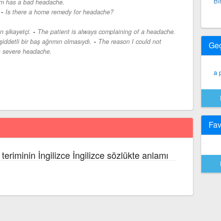
Bi
m has a bad headache.
-
Is there a home remedy for headache?
-
 şikayetçi.
The patient is always complaining of a headache.
-
ddetli bir baş ağrımın olmasıydı.
The reason I could not
Ge
a severe headache.
a 
Fav
teriminin İngilizce İngilizce sözlükte anlamı