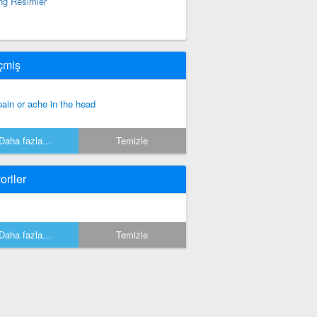
ng Resimler
çmiş
pain or ache in the head
Daha fazla...
Temizle
oriler
Daha fazla...
Temizle