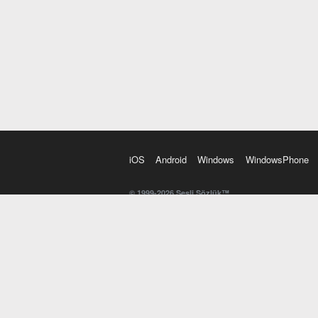
iOS
Android
Windows
WindowsPhone
© 1999-2026 Sesli Sözlük™
20 dilde online sözlük. 20 milyondan fazla sözcük ve anl
kelimesi. Yazım Türkçeleştirici ile hatalı Türkçe metinl
İngilizce kelime haznenizi arttıracak kelime oyunları. 
seslendirilişini otomatik dinlemek için ayarlardan isteğin