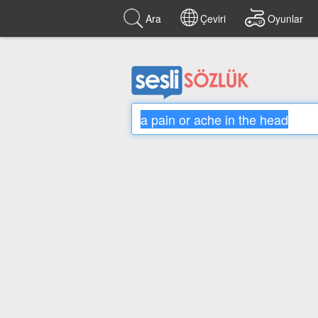
Ara
Çeviri
Oyunlar