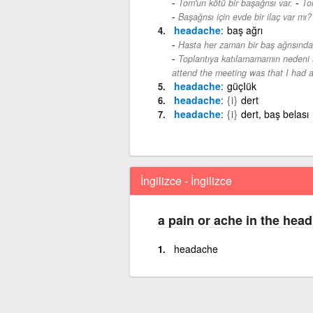
-
Tom'un kötü bir başağrısı var.
To
Başağrısı için evde bir ilaç var mı?
headache
baş ağrı
Hasta her zaman bir baş ağrısından
Toplantıya katılamamamın nedeni şi
attend the meeting was that I had 
headache
güçIük
headache
{i}
dert
headache
{i}
dert, baş belası
İngilizce - İngilizce
a pain or ache in the head
headache