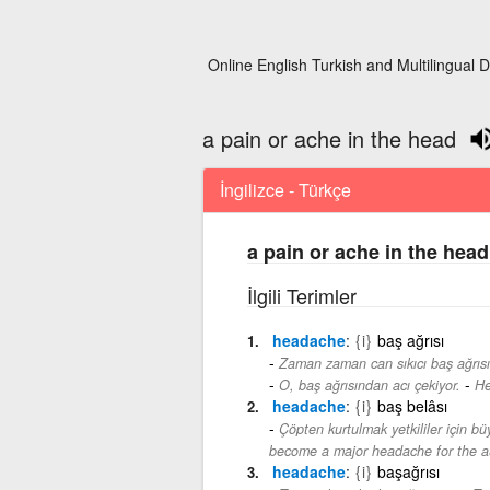
Online English Turkish and Multilingual D
a pain or ache in the head
İngilizce - Türkçe
a pain or ache in the head
İlgili Terimler
headache
{i}
baş ağrısı
Zaman zaman can sıkıcı baş ağrısı 
-
O, baş ağrısından acı çekiyor.
He
headache
{i}
baş belâsı
Çöpten kurtulmak yetkililer için büy
become a major headache for the au
headache
{i}
başağrısı