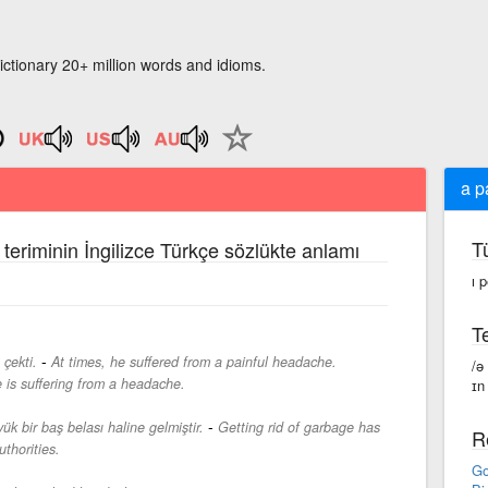
ictionary 20+ million words and idioms.
a p
T
teriminin İngilizce Türkçe sözlükte anlamı
ı 
Te
-
çekti.
At times, he suffered from a painful headache.
/ə
 is suffering from a headache.
ɪn 
-
ük bir baş belası haline gelmiştir.
Getting rid of garbage has
R
thorities.
Go