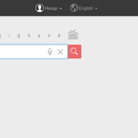
Hesap
English
ç
ı
ğ
ö
ş
ü
â