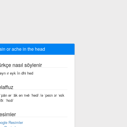
ain or ache in the head
ürkçe nasıl söylenir
peyn ır eyk în dhi hed
laffuz
 ˈpān ər ˈāk ən ᴛʜē ˈhed/ /ə ˈpeɪn ɜr ˈeɪk
ðiː ˈhɛd/
esimler
ogle Resimler