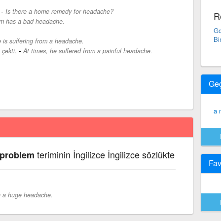
-
Is there a home remedy for headache?
R
m has a bad headache.
Go
Bi
 is suffering from a headache.
-
çekti.
At times, he suffered from a painful headache.
Ge
a 
teriminin İngilizce İngilizce sözlükte
 problem
Fav
n a huge headache.