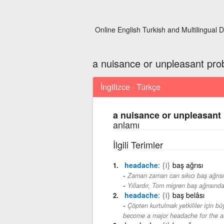
Online English Turkish and Multilingual D
a nuisance or unpleasant pro
İngilizce - Türkçe
a nuisance or unpleasant
anlamı
İlgili Terimler
headache
{i}
baş ağrısı
Zaman zaman can sıkıcı baş ağrısı 
Yıllardır, Tom migren baş ağrısında
headache
{i}
baş belâsı
Çöpten kurtulmak yetkililer için büy
become a major headache for the au