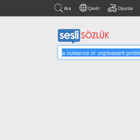
Ara
Çeviri
Oyunlar