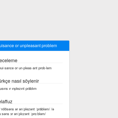
uisance or unpleasant problem
eceleme
nui·sance or un·pleas·ant prob·lem
ürkçe nasıl söylenir
nusıns ır ınplezınt präblım
laffuz
 ˈno͞osəns ər ənˈplezənt ˈpräbləm/ /ə
uːsəns ɜr ənˈplɛzənt ˈprɑːbləm/