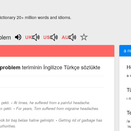
ictionary 20+ million words and idioms.
blem
a n
H
teriminin İngilizce Türkçe sözlükte
 problem
a 
T
ı 
-
çekti.
At times, he suffered from a painful headache.
-
n çekti.
For years, Tom suffered from migraine headaches.
Te
-
ük bir baş belası haline gelmiştir.
Getting rid of garbage has
/ə
thorities.
ˈn