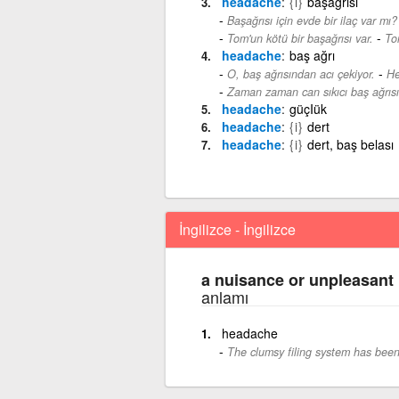
headache
{i}
başağrısı
Başağrısı için evde bir ilaç var mı?
-
Tom'un kötü bir başağrısı var.
To
headache
baş ağrı
-
O, baş ağrısından acı çekiyor.
He
Zaman zaman can sıkıcı baş ağrısı 
headache
güçIük
headache
{i}
dert
headache
{i}
dert, baş belası
İngilizce - İngilizce
a nuisance or unpleasant
anlamı
headache
The clumsy filing system has bee