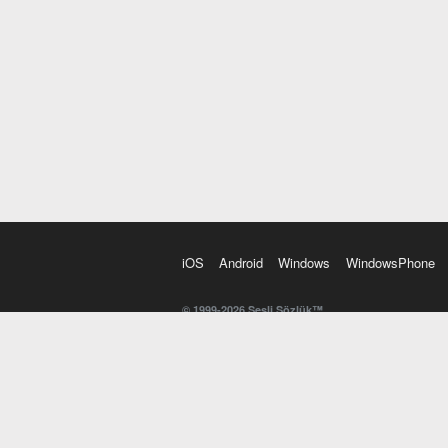
iOS
Android
Windows
WindowsPhone
© 1999-2026 Sesli Sözlük™
20 dilde online sözlük. 20 milyondan fazla sözcük ve anl
kelimesi. Yazım Türkçeleştirici ile hatalı Türkçe metinl
İngilizce kelime haznenizi arttıracak kelime oyunları. 
seslendirilişini otomatik dinlemek için ayarlardan isteğin