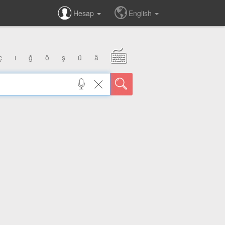
Hesap
English
ç
ı
ğ
ö
ş
ü
â