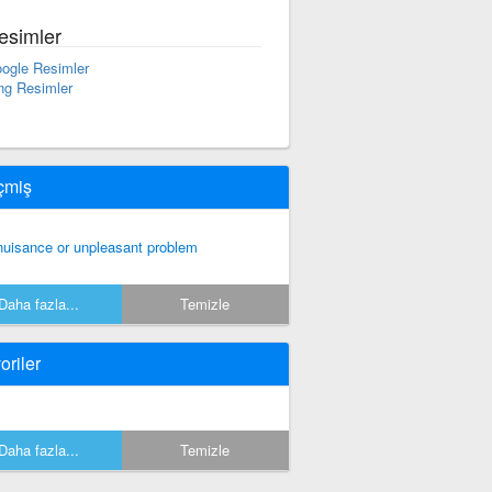
esimler
ogle Resimler
ng Resimler
çmiş
nuisance or unpleasant problem
Daha fazla...
Temizle
oriler
Daha fazla...
Temizle