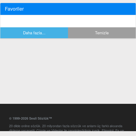
Favoriler
Daha fazla...
Temizle
© 1999-2026 Sesli Sözlük™
20 dilde online sözlük. 20 milyondan fazla sözcük ve anlamı üç farklı aksanda
dinleme seçeneği. Cümle ve Videolar ile zenginleştirilmiş içerik. Etimoloji, Eş ve
Zıt anlamlar, kelime okunuşları ve günün kelimesi. Yazım Türkçeleştirici ile hatalı