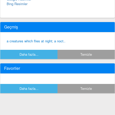
Bing Resimler
Geçmiş
a creatures which flies at night; a noct..
Daha fazla...
Temizle
Favoriler
Daha fazla...
Temizle