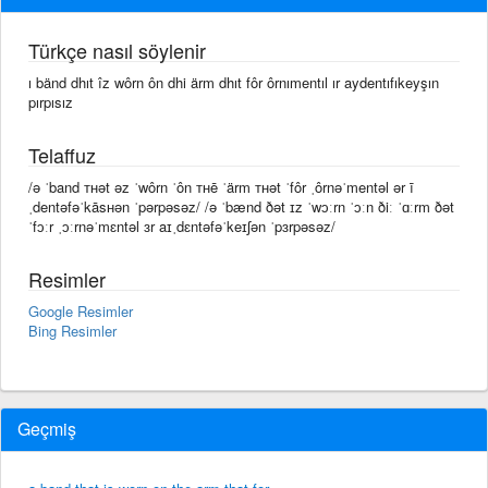
Türkçe nasıl söylenir
ı bänd dhıt îz wôrn ôn dhi ärm dhıt fôr ôrnımentıl ır aydentıfıkeyşın
pırpısız
Telaffuz
/ə ˈband ᴛʜət əz ˈwôrn ˈôn ᴛʜē ˈärm ᴛʜət ˈfôr ˌôrnəˈmentəl ər ī
ˌdentəfəˈkāsʜən ˈpərpəsəz/ /ə ˈbænd ðət ɪz ˈwɔːrn ˈɔːn ðiː ˈɑːrm ðət
ˈfɔːr ˌɔːrnəˈmɛntəl ɜr aɪˌdɛntəfəˈkeɪʃən ˈpɜrpəsəz/
Resimler
Google Resimler
Bing Resimler
Geçmiş