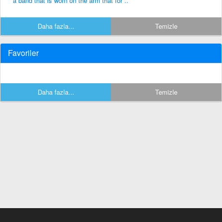
a band that is worn on the arm that for ..
Daha fazla...
Temizle
Favoriler
Daha fazla...
Temizle