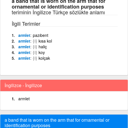
a band that is worn on the arm that for
ornamental or identification purposes
teriminin İngilizce Türkçe sözlükte anlamı
İlgili Terimler
armlet
pazıbent
armlet
{i}
kısa kol
armlet
{i}
haliç
armlet
{i}
koy
armlet
{i}
kolçak
İngilizce - İngilizce
armlet
a band that is worn on the arm that for ornamental or
identification purposes