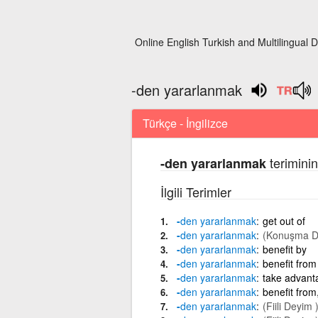
Online English Turkish and Multilingual D
-den yararlanmak
Türkçe - İngilizce
teriminin
-den yararlanmak
İlgili Terimler
-
den
yararlanmak
get out of
-
den
yararlanmak
(Konuşma Di
-
den
yararlanmak
benefit by
-
den
yararlanmak
benefit from
-
den
yararlanmak
take advant
-
den
yararlanmak
benefit from
-
den
yararlanmak
(Fiili Deyim 