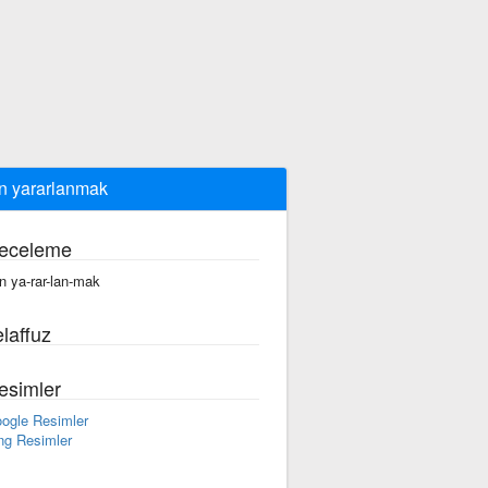
n yararlanmak
eceleme
n ya-rar-lan-mak
laffuz
esimler
ogle Resimler
ng Resimler