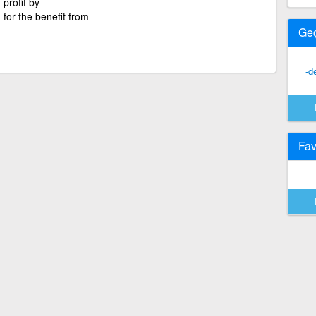
)
profit by
)
for the benefit from
Ge
-d
Fav