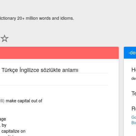
ictionary 20+ million words and idioms.
-de
H
 Türkçe İngilizce sözlükte anlamı
de
Te
li)
make capital out of
R
Go
age
Bi
, by
)
capitalize on