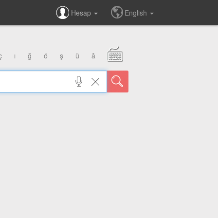
Hesap
English
ç
ı
ğ
ö
ş
ü
â