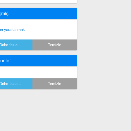
çmiş
en yararlanmak
Daha fazla...
Temizle
oriler
Daha fazla...
Temizle