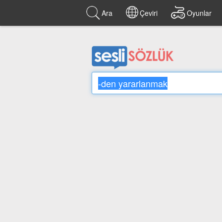
Ara
Çeviri
Oyunlar