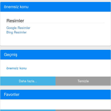
önemsiz konu
Resimler
Google Resimler
Bing Resimler
Geçmiş
önemsiz konu
Daha fazla...
Temizle
Favoriler