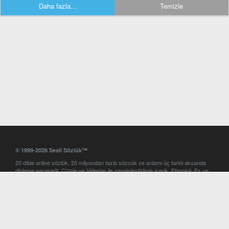
Daha fazla...
Temizle
© 1999-2026 Sesli Sözlük™
20 dilde online sözlük. 20 milyondan fazla sözcük ve anlamı üç farklı aksanda
dinleme seçeneği. Cümle ve Videolar ile zenginleştirilmiş içerik. Etimoloji, Eş ve
Zıt anlamlar, kelime okunuşları ve günün kelimesi. Yazım Türkçeleştirici ile hatalı
Türkçe metinleri düzeltme. iOS, Android ve Windows mobil platformlarda online
ve offline sözlük programları. Sesli Sözlük garantisinde Profesyonel çeviri
hizmetleri. İngilizce kelime haznenizi arttıracak kelime oyunları. Ayarlar
bölümünü kullarak çevirisini görmek istediğiniz sözlükleri seçme ve aynı
zamanda sözlüklerin gösterim sırasını ayarlama imkanı. Kelimelerin
seslendirilişini otomatik dinlemek için ayarlardan isteğiniz aksanı seçebilirsiniz.