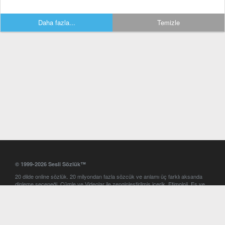
Daha fazla...
Temizle
© 1999-2026 Sesli Sözlük™
20 dilde online sözlük. 20 milyondan fazla sözcük ve anlamı üç farklı aksanda
dinleme seçeneği. Cümle ve Videolar ile zenginleştirilmiş içerik. Etimoloji, Eş ve
Zıt anlamlar, kelime okunuşları ve günün kelimesi. Yazım Türkçeleştirici ile hatalı
Türkçe metinleri düzeltme. iOS, Android ve Windows mobil platformlarda online
ve offline sözlük programları. Sesli Sözlük garantisinde Profesyonel çeviri
hizmetleri. İngilizce kelime haznenizi arttıracak kelime oyunları. Ayarlar
bölümünü kullarak çevirisini görmek istediğiniz sözlükleri seçme ve aynı