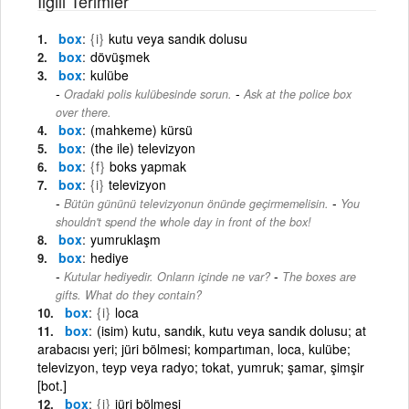
İlgili Terimler
box
{i}
kutu veya sandık dolusu
box
dövüşmek
box
kulübe
-
Oradaki polis kulübesinde sorun.
Ask at the police box
over there.
box
(mahkeme) kürsü
box
(the ile) televizyon
box
{f}
boks yapmak
box
{i}
televizyon
-
Bütün gününü televizyonun önünde geçirmemelisin.
You
shouldn't spend the whole day in front of the box!
box
yumruklaşm
box
hediye
-
Kutular hediyedir. Onların içinde ne var?
The boxes are
gifts. What do they contain?
box
{i}
loca
box
(isim) kutu, sandık, kutu veya sandık dolusu; at
arabacısı yeri; jüri bölmesi; kompartıman, loca, kulübe;
televizyon, teyp veya radyo; tokat, yumruk; şamar, şimşir
[bot.]
box
{i}
jüri bölmesi