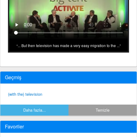
... But then television has made a very easy migration to the ...
Geçmiş
(with the) television
Daha fazla...
Temizle
Favoriler