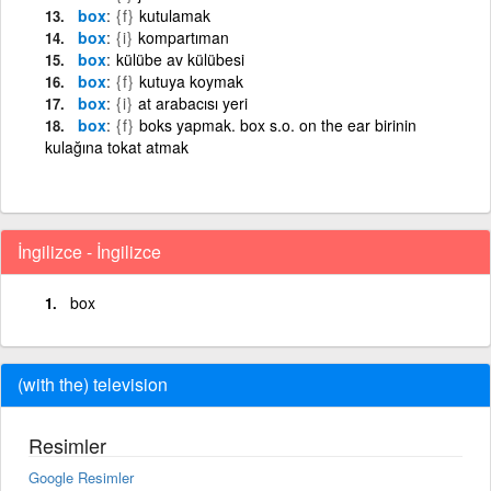
box
{f}
kutulamak
box
{i}
kompartıman
box
külübe av külübesi
box
{f}
kutuya koymak
box
{i}
at arabacısı yeri
box
{f}
boks yapmak. box s.o. on the ear birinin
kulağına tokat atmak
İngilizce - İngilizce
box
(with the) television
Resimler
Google Resimler