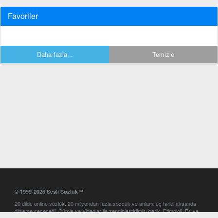
Favoriler
Daha fazla...
Temizle
© 1999-2026 Sesli Sözlük™
20 dilde online sözlük. 20 milyondan fazla sözcük ve anlamı üç farklı aksanda
dinleme seçeneği. Cümle ve Videolar ile zenginleştirilmiş içerik. Etimoloji, Eş ve